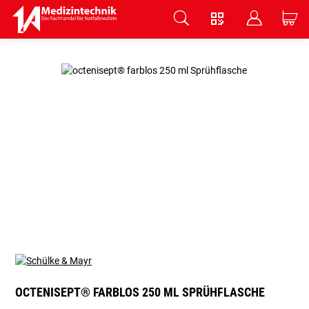
V
B
C
Zum Hauptinhalt springen
OCTENISEPT® FARBLOS 250 ML SPRÜHFLASCHE