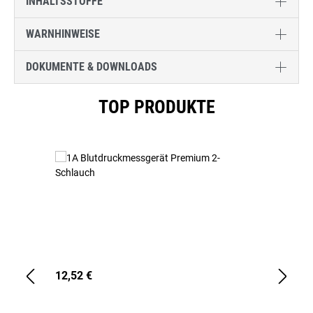
INHALTSSTOFFE
WARNHINWEISE
DOKUMENTE & DOWNLOADS
Produktgalerie überspringen
TOP PRODUKTE
12,52 €
1,