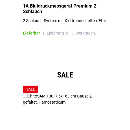
1A Blutdruckmessgerät Premium 2-
1A
Schlauch
in
2 Schlauch-System mit Klettmanschette + Etui
To
Bl
Lieferbar
|
Lieferung in 1-3 Werktagen.
Li
Produktgalerie überspringen
SALE
SALE