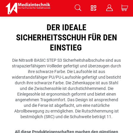
V
B
C
Zum Hauptinhalt springen
DER IDEALE
SICHERHEITSSCHUH FÜR DEN
EINSTIEG
Die Nitras® BASIC STEP S3 Sicherheitshalbschuhe sind aus
strapazierfähigem Vollleder gefertigt und überzeugen durch
ihre schwarze Farbe. Die Laufsohle ist aus
widerstandsfähiger PU/PU-Laufsohle gefertigt und besticht
durch ihre schwarze Farbe. Die Zehenkappe ist aus Stahl
und die Zwischensohle ist durchstichhemmend.
Die
Einlegesohle ist ergonomisch geformt und bietet einen
angenehmen Tragekomfort. Das Design ist ansprechend
und die Ferse ist abgeflacht, um eine natürliche
Abrollbewegung zu ermöglichen. Die Rutschhemmung ist
bestmöglich (SRC) und die Schuhweite beträgt 11.
All diese Produkteigenschaften machen den günstigen