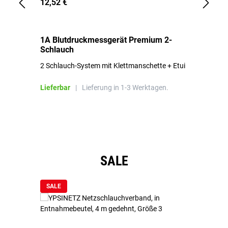
12,52 €
1,
1A Blutdruckmessgerät Premium 2-
1A
Schlauch
in
2 Schlauch-System mit Klettmanschette + Etui
To
Bl
Lieferbar
|
Lieferung in 1-3 Werktagen.
Li
Produktgalerie überspringen
SALE
SALE