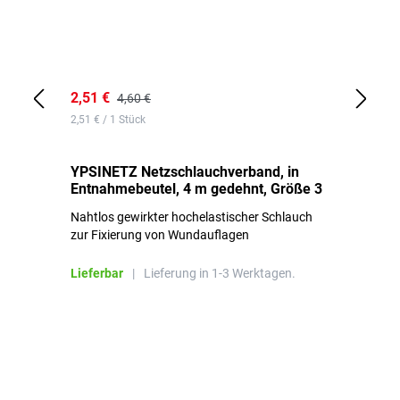
2,51 €
6,
4,60 €
2,51 € / 1 Stück
0,1
YPSINETZ Netzschlauchverband, in
YP
Entnahmebeutel, 4 m gedehnt, Größe 3
Ki
Nahtlos gewirkter hochelastischer Schlauch
zur Fixierung von Wundauflagen
Li
Lieferbar
|
Lieferung in 1-3 Werktagen.