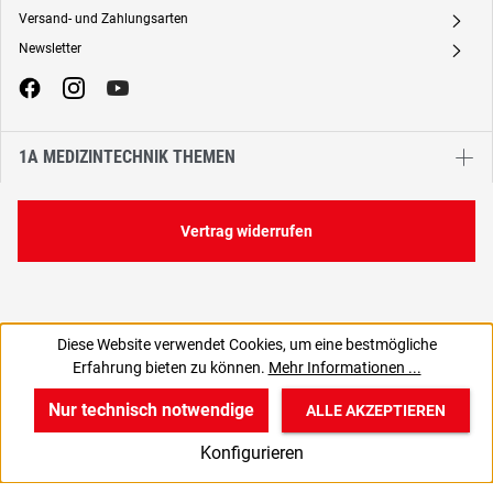
Versand- und Zahlungsarten
A
Newsletter
A
1A MEDIZINTECHNIK THEMEN
Vertrag widerrufen
Diese Website verwendet Cookies, um eine bestmögliche
0,76 €
1,15 €
Erfahrung bieten zu können.
Mehr Informationen ...
C
0,90 € inkl. MwSt., | zzgl. Versand
Nur technisch notwendige
ALLE AKZEPTIEREN
w
v
B
Konfigurieren
Start
Produkte
Anmelden