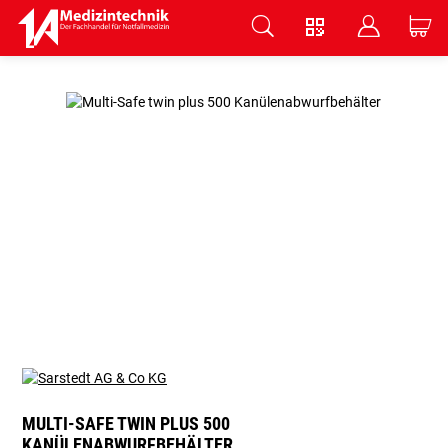
V
B
C
Zum Hauptinhalt springen
MULTI-SAFE TWIN PLUS 500
KANÜLENABWURFBEHÄLTER