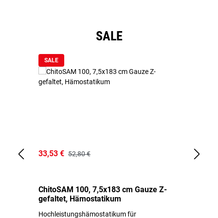
Produktgalerie überspringen
SALE
SALE
33,53 €
15
52,80 €
ChitoSAM 100, 7,5x183 cm Gauze Z-
Er
gefaltet, Hämostatikum
N
Hochleistungshämostatikum für
Mi