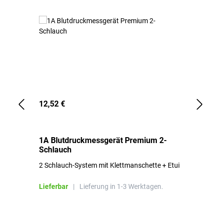
12,52 €
1,
1A Blutdruckmessgerät Premium 2-
1A
Schlauch
in
2 Schlauch-System mit Klettmanschette + Etui
To
Bl
Lieferbar
|
Lieferung in 1-3 Werktagen.
Li