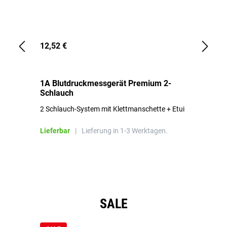
12,52 €
1,
1A Blutdruckmessgerät Premium 2-
1A
Schlauch
in
2 Schlauch-System mit Klettmanschette + Etui
To
Bl
Lieferbar
|
Lieferung in 1-3 Werktagen.
Li
Produktgalerie überspringen
SALE