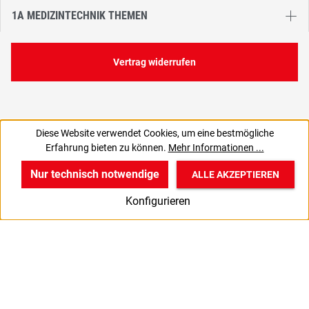
1A MEDIZINTECHNIK THEMEN
Vertrag widerrufen
Diese Website verwendet Cookies, um eine bestmögliche
86,00 €
Erfahrung bieten zu können.
Mehr Informationen ...
C
102,34 € inkl. MwSt., | zzgl. Versand
Nur technisch notwendige
ALLE AKZEPTIEREN
w
v
B
Konfigurieren
Start
Produkte
Anmelden