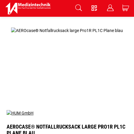
V
B
C
Zum Hauptinhalt springen
AEROCASE® NOTFALLRUCKSACK LARGE PRO1R PL1C
PLANE BLAU