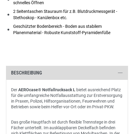
schnelles Öffnen
2 Seitentaschen Stauraum für z.B. Blutdruckmessgerät -
Stethoskop - Kanülenbox etc.
Geschützter Bodenbereich - Boden aus stabilem
Planenmaterial - Robuste Kunststoff-Pyramidenfüße
BESCHREIBUNG
Der
AEROcase® Notfallrucksack L
bietet ausreichend Platz
für die umfangreiche Notfallausstattung zur Erstversorgung
in Praxen, Polizei, Hilfsorganisationen, Feuerwehren und
Betrieben sowie beim Helfer-vor-Ort oder im Privat-PKW.
Das große Hauptfach ist durch flexible Trennstege in drei
Fächer unterteilt. Im ausklappbaren Deckelfach befinden
sich Klettflächen zur Befestigung von Modultaschen. In der