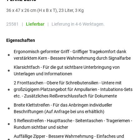
36 x 47 x 26 cm (H x B x T), 23 Liter, 3 Kg
25581
|
Lieferbar
|
Lieferung in 4-6 Werktagen.
Eigenschaften
Ergonomisch geformter Griff - Griffiger Tragekomfort dank
verstärktem Kern - Bessere Wahrnehmung durch Signalfarbe
Klarsichtfach - Für die gut sichtbare Unterbringung von
Unterlagen und Informationen
2 Fronttaschen - Obere für Schreibutensilien - Untere mit
großzügigem Platzangebot für Ampullarien - Intubations-Sets
etc. - Zusätzliches Reißverschlussfach für Dokumente
Breite Klettstreifen - Für das Anbringen individueller
Beschriftungen (Auf Anfrage bei uns erhältlich)
5 Reflexstreifen - Haupttasche - Seitentaschen - Trageriemen -
Rundum sichtbar und sicher
Auffällige Zipper - Bessere Wahrnehmung - Einfaches und