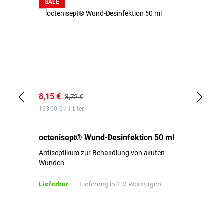
SALE
8,15 €
8,
8,72 €
163,00 € / 1 Liter
de
octenisept® Wund-Desinfektion 50 ml
Pa
Antiseptikum zur Behandlung von akuten
10
Wunden
al
ha
Lieferbar
|
Lieferung in 1-3 Werktagen.
Li