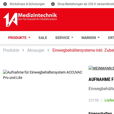
E
Workshops & Schulungen
E
Shop-Bestellungen ab 250 € versandkoste
PRODUKTE
SALE
SERVICE
MARKEN
ORT
 Hauptinhalt springen
Zur Suche springen
Zur Hauptnavigation springen
Produkte
Absauger
Einwegbehältersysteme inkl. Zube
AUFNAHME F
Einwegbehält
23158
|
Liefe
Eigenschaften