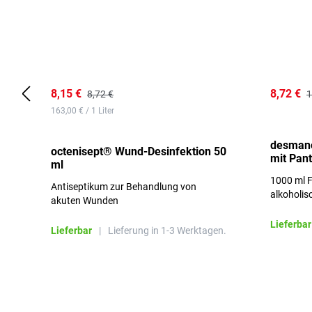
8,15 €
8,72 €
8,72 €
1
163,00 € / 1 Liter
desmano
octenisept® Wund-Desinfektion 50
mit Pan
ml
1000 ml F
Antiseptikum zur Behandlung von
alkoholis
akuten Wunden
besonders
Lieferbar
Lieferbar
|
Lieferung in 1-3 Werktagen.