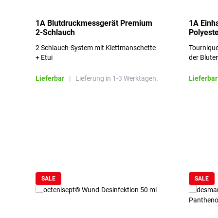
1A Blutdruckmessgerät Premium
1A Einh
2-Schlauch
Polyeste
2 Schlauch-System mit Klettmanschette
Tournique
+ Etui
der Blute
Lieferbar
|
Lieferung in 1-3 Werktagen.
Lieferbar
Produktgalerie überspringen
SALE
SALE