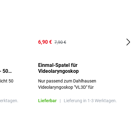
6,90 €
1
7,90 €
Einmal-Spatel für
O
- 50
Videolaryngoskop
licht 50
Nur passend zum Dahlhausen
g
Videolaryngoskop "VL3D" für
Einmalspatel
Werktagen.
Lieferbar
|
Lieferung in 1-3 Werktagen.
L