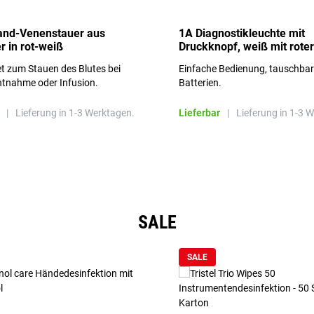
and-Venenstauer aus
1A Diagnostikleuchte mit
r in rot-weiß
Druckknopf, weiß mit roter
Aufschrift
t zum Stauen des Blutes bei
Einfache Bedienung, tauschba
ntnahme oder Infusion.
Batterien.
|
Lieferung in 1-3 Werktagen.
Lieferbar
|
Lieferung in 1-3 
SALE
SALE