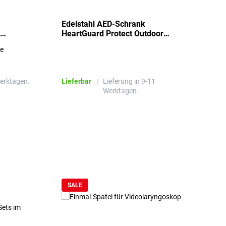
Edelstahl AED-Schrank
T
HeartGuard Protect Outdoor
I
beheizt, bis -20°C
S
re
E
R
Werktagen.
Lieferbar
|
Lieferung in 9-11
L
Werktagen.
SALE