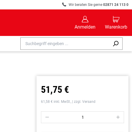
R
Wir beraten Sie gerne
02871 24 113 0
B
C
Anmelden
Warenkorb
51,75 €
61,58 € inkl. MwSt., | zzgl. Versand
P
S