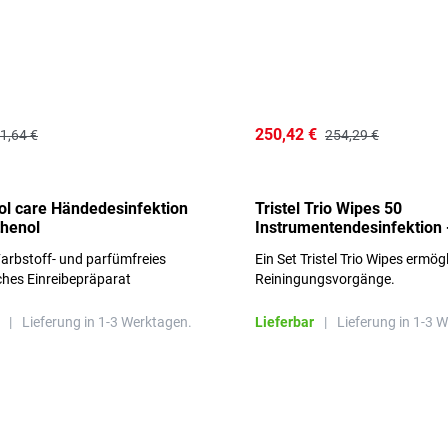
250,42 €
1,64 €
254,29 €
l care Händedesinfektion
Tristel Trio Wipes 50
thenol
Instrumentendesinfektion 
Sets im Karton
arbstoff- und parfümfreies
Ein Set Tristel Trio Wipes ermög
ches Einreibepräparat
Reiningungsvorgänge.
 hautfreundlich
|
Lieferung in 1-3 Werktagen.
Lieferbar
|
Lieferung in 1-3 