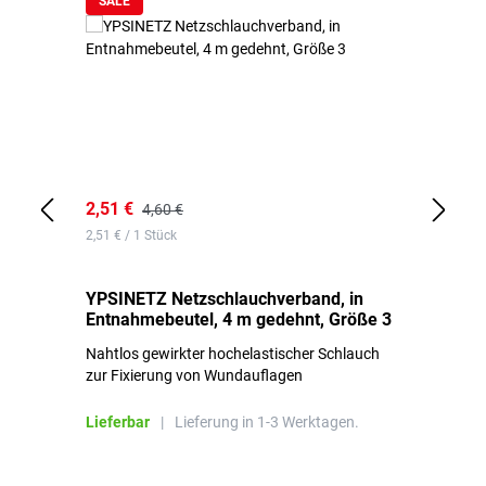
SALE
2,51 €
6,
4,60 €
2,51 € / 1 Stück
0,1
YPSINETZ Netzschlauchverband, in
YP
Entnahmebeutel, 4 m gedehnt, Größe 3
Ki
Nahtlos gewirkter hochelastischer Schlauch
zur Fixierung von Wundauflagen
Li
Lieferbar
|
Lieferung in 1-3 Werktagen.