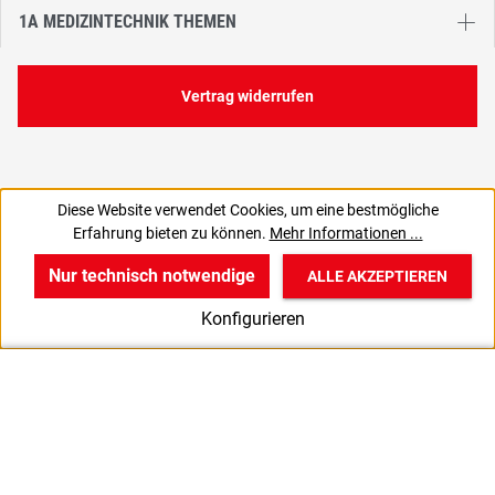
1A MEDIZINTECHNIK THEMEN
Vertrag widerrufen
Diese Website verwendet Cookies, um eine bestmögliche
134,37 €
Erfahrung bieten zu können.
Mehr Informationen ...
C
159,90 € inkl. MwSt., | zzgl. Versand
Nur technisch notwendige
ALLE AKZEPTIEREN
w
v
B
Konfigurieren
Start
Produkte
Anmelden
UK 3.0 / EU 35
UK 3.5 / EU 36