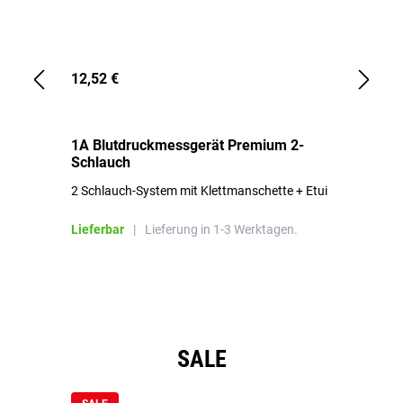
12,52 €
1,
1A Blutdruckmessgerät Premium 2-
1A
Schlauch
in
2 Schlauch-System mit Klettmanschette + Etui
To
Bl
Lieferbar
|
Lieferung in 1-3 Werktagen.
Li
Produktgalerie überspringen
SALE