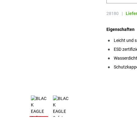
28180
|
Liefe
Eigenschaften
Leicht und s
ESD zertifizi
Wasserdich
Schutzkapp