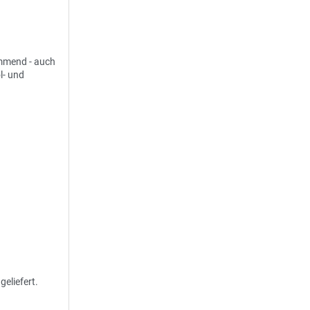
emmend - auch
l- und
eliefert.