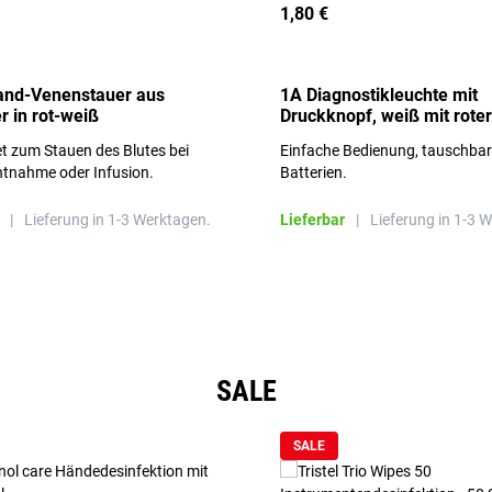
1,80 €
and-Venenstauer aus
1A Diagnostikleuchte mit
r in rot-weiß
Druckknopf, weiß mit roter
Aufschrift
t zum Stauen des Blutes bei
Einfache Bedienung, tauschba
ntnahme oder Infusion.
Batterien.
|
Lieferung in 1-3 Werktagen.
Lieferbar
|
Lieferung in 1-3 
SALE
SALE