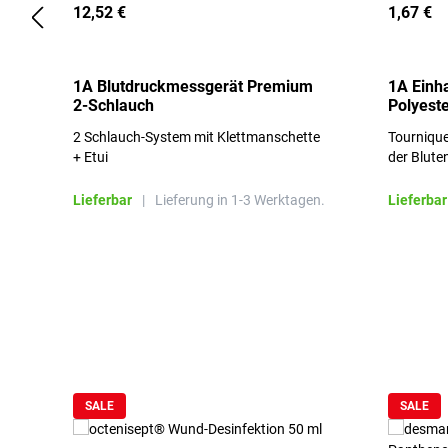
12,52 €
1,67 €
1A Blutdruckmessgerät Premium
1A Einh
2-Schlauch
Polyeste
2 Schlauch-System mit Klettmanschette
Tournique
+ Etui
der Blute
Lieferbar
|
Lieferung in 1-3 Werktagen.
Lieferbar
Produktgalerie überspringen
SALE
SALE