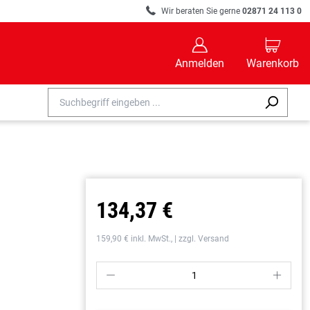
R
Wir beraten Sie gerne
02871 24 113 0
B
C
Anmelden
Warenkorb
134,37 €
159,90 € inkl. MwSt., | zzgl. Versand
P
S