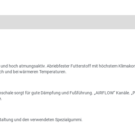
nd hoch atmungsaktiv. Abriebfester Futterstoff mit höchstem Klimakom
eich und bei wärmeren Temperaturen.
nschale sorgt für gute Dämpfung und Fußführung. „AIRFLOW“ Kanäle. „Pe
e.
estaltung und den verwendeten Spezialgummi.