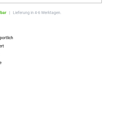
rbar
|
Lieferung in 4-6 Werktagen.
portlich
ert
t
e