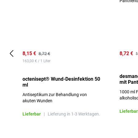
8,15 €
8,72 €
8,72 €
1
163,00 € / 1 Liter
desmano
octenisept® Wund-Desinfektion 50
mit Pan
ml
1000 ml F
Antiseptikum zur Behandlung von
alkoholis
akuten Wunden
besonders
Lieferbar
Lieferbar
|
Lieferung in 1-3 Werktagen.