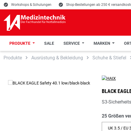
E
Workshops & Schulungen
E
Shop-Bestellungen ab 250 € versandkoste
PRODUKTE
SALE
SERVICE
MARKEN
ORT
 Hauptinhalt springen
Zur Suche springen
Zur Hauptnavigation springen
Produkte
Ausrüstung & Bekleidung
Schuhe & Stiefel
BLACK EAGLE
S3-Sicherheit
25 Größen ve
UK 3.5 / EU 