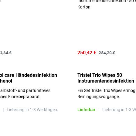
250,42 €
1,64 €
254,29 €
l care Händedesinfektion
Tristel Trio Wipes 50
thenol
Instrumentendesinfektion 
Sets im Karton
arbstoff- und parfümfreies
Ein Set Tristel Trio Wipes ermög
ches Einreibepräparat
Reiningungsvorgänge.
 hautfreundlich
|
Lieferung in 1-3 Werktagen.
Lieferbar
|
Lieferung in 1-3 