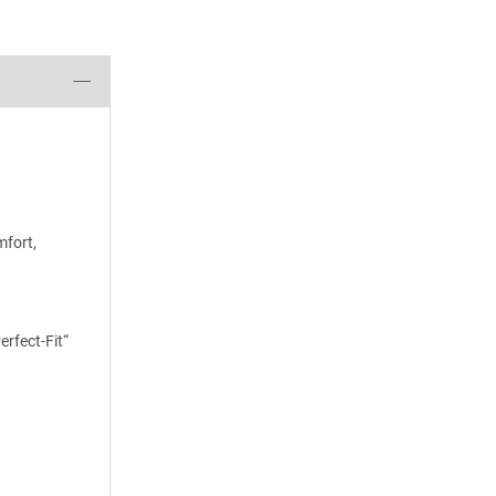
fort,
rfect-Fit“