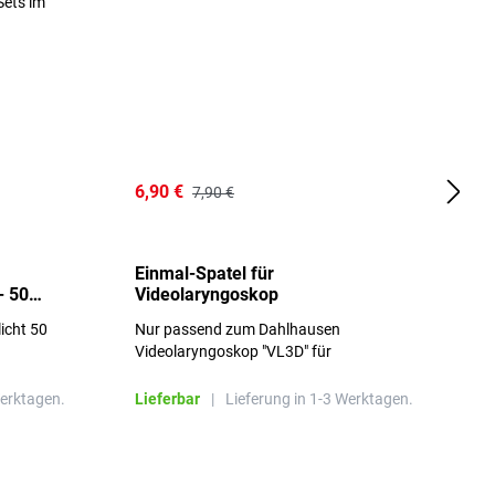
6,90 €
1
7,90 €
Einmal-Spatel für
O
- 50
Videolaryngoskop
licht 50
Nur passend zum Dahlhausen
g
Videolaryngoskop "VL3D" für
Einmalspatel
Werktagen.
Lieferbar
|
Lieferung in 1-3 Werktagen.
L