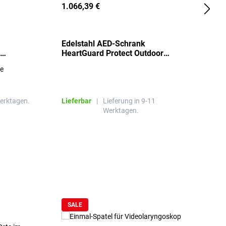
1.066,39 €
2
Edelstahl AED-Schrank
T
HeartGuard Protect Outdoor
I
beheizt, bis -20°C
S
re
E
R
Werktagen.
Lieferbar
|
Lieferung in 9-11
L
Werktagen.
SALE