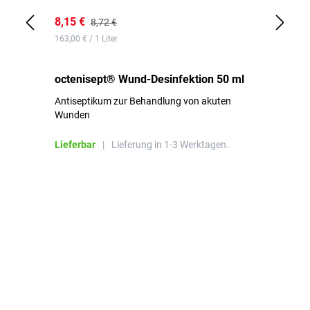
8,15 €
8,
8,72 €
163,00 € / 1 Liter
de
octenisept® Wund-Desinfektion 50 ml
Pa
Antiseptikum zur Behandlung von akuten
10
Wunden
al
ha
Lieferbar
|
Lieferung in 1-3 Werktagen.
Li