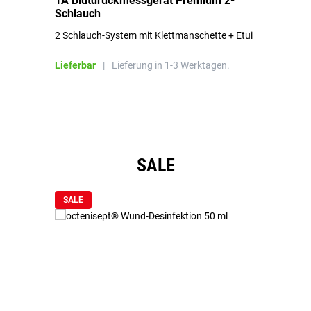
1A Blutdruckmessgerät Premium 2-
1A
Schlauch
in
2 Schlauch-System mit Klettmanschette + Etui
To
Bl
Lieferbar
|
Lieferung in 1-3 Werktagen.
Li
Produktgalerie überspringen
SALE
SALE