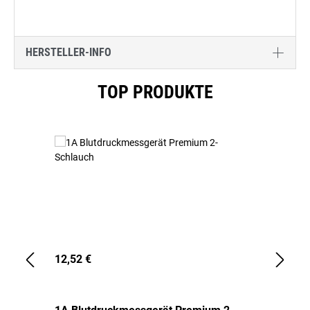
HERSTELLER-INFO
Produktgalerie überspringen
TOP PRODUKTE
12,52 €
1,