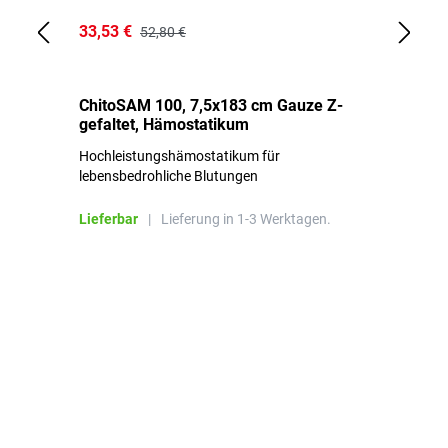
33,53 €
15
52,80 €
ChitoSAM 100, 7,5x183 cm Gauze Z-
Er
gefaltet, Hämostatikum
N
Hochleistungshämostatikum für
Mi
lebensbedrohliche Blutungen
Li
Lieferbar
|
Lieferung in 1-3 Werktagen.