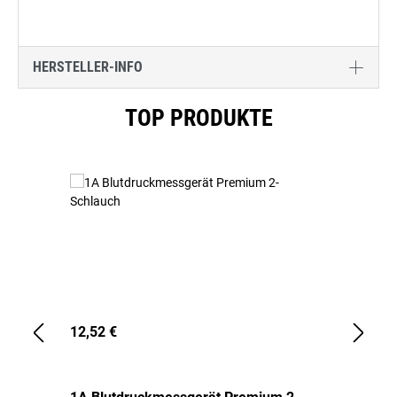
HERSTELLER-INFO
Produktgalerie überspringen
TOP PRODUKTE
12,52 €
1,