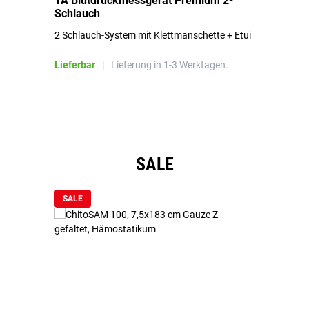
1A Blutdruckmessgerät Premium 2-
1A
Schlauch
in
2 Schlauch-System mit Klettmanschette + Etui
To
Bl
Lieferbar
|
Lieferung in 1-3 Werktagen.
Li
Produktgalerie überspringen
SALE
SALE