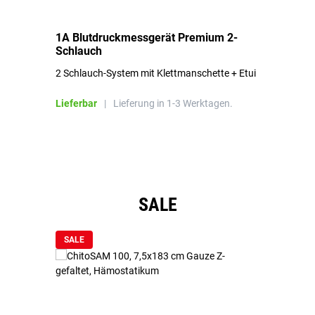
1A Blutdruckmessgerät Premium 2-
1A
Schlauch
in
2 Schlauch-System mit Klettmanschette + Etui
To
Bl
Lieferbar
|
Lieferung in 1-3 Werktagen.
Li
Produktgalerie überspringen
SALE
SALE