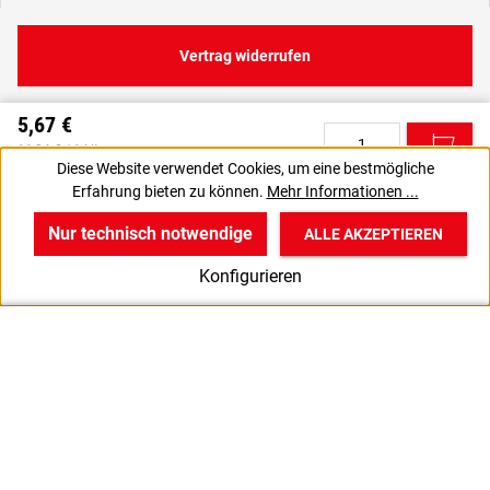
Vertrag widerrufen
5,67 €
C
11,34 € / 1 Liter
Diese Website verwendet Cookies, um eine bestmögliche
6,75 € inkl. MwSt., | zzgl. Versand
Erfahrung bieten zu können.
Mehr Informationen ...
VPE gewünscht? Dann die zu bestellende Anzahl auf 20 setzen.
J
Nur technisch notwendige
ALLE AKZEPTIEREN
w
v
B
Konfigurieren
Start
Produkte
Anmelden
500ml
1000ml
5000ml