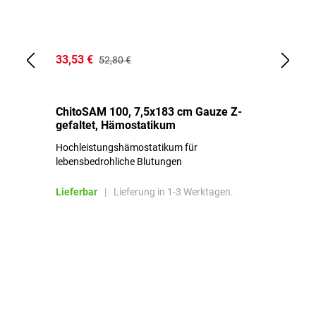
33,53 €
15
52,80 €
ChitoSAM 100, 7,5x183 cm Gauze Z-
Er
gefaltet, Hämostatikum
N
Hochleistungshämostatikum für
Mi
lebensbedrohliche Blutungen
Li
Lieferbar
|
Lieferung in 1-3 Werktagen.