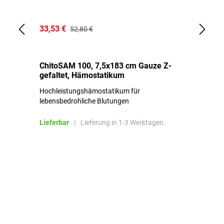
33,53 €
15
52,80 €
ChitoSAM 100, 7,5x183 cm Gauze Z-
Er
gefaltet, Hämostatikum
N
Hochleistungshämostatikum für
Mi
lebensbedrohliche Blutungen
Li
Lieferbar
|
Lieferung in 1-3 Werktagen.