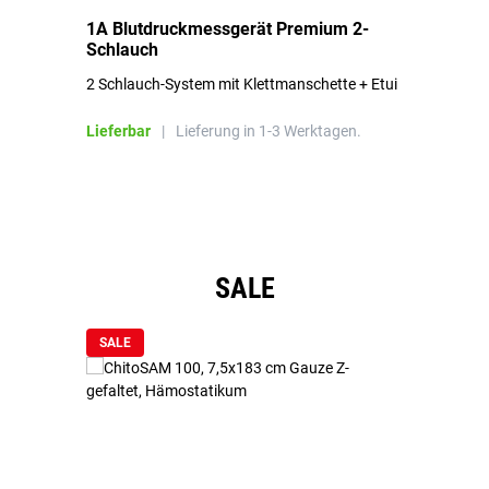
1A Blutdruckmessgerät Premium 2-
1A
Schlauch
in
2 Schlauch-System mit Klettmanschette + Etui
To
Bl
Lieferbar
|
Lieferung in 1-3 Werktagen.
Li
Produktgalerie überspringen
SALE
SALE