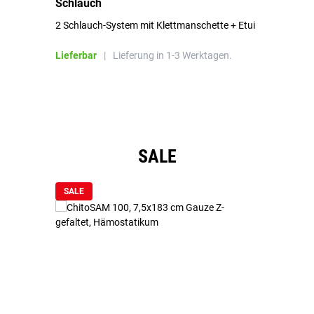
Schlauch
in
2 Schlauch-System mit Klettmanschette + Etui
To
Bl
Lieferbar
|
Lieferung in 1-3 Werktagen.
Li
Produktgalerie überspringen
SALE
SALE