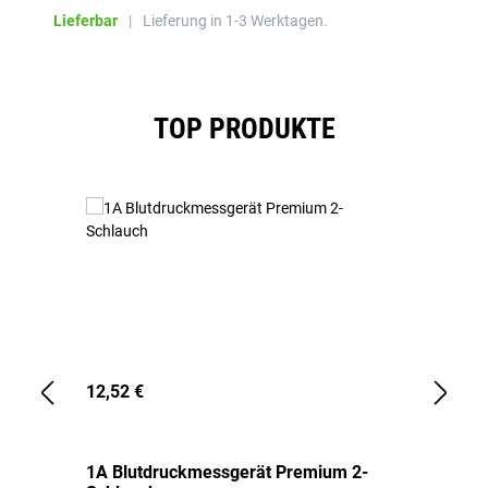
Lieferbar
|
Lieferung in 1-3 Werktagen.
Produktgalerie überspringen
TOP PRODUKTE
12,52 €
1,
1A Blutdruckmessgerät Premium 2-
1A