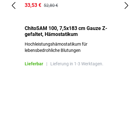
33,53 €
15
52,80 €
ChitoSAM 100, 7,5x183 cm Gauze Z-
Er
gefaltet, Hämostatikum
N
Hochleistungshämostatikum für
Mi
lebensbedrohliche Blutungen
Li
Lieferbar
|
Lieferung in 1-3 Werktagen.