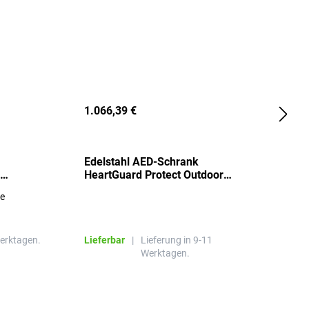
1.066,39 €
2
Edelstahl AED-Schrank
T
HeartGuard Protect Outdoor
I
beheizt, bis -20°C
S
re
E
R
Werktagen.
Lieferbar
|
Lieferung in 9-11
L
Werktagen.