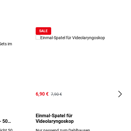
SALE
6,90 €
1
7,90 €
Einmal-Spatel für
O
- 50
Videolaryngoskop
licht 50
Nur passend zum Dahlhausen
g