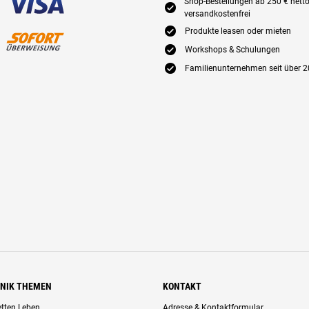
Shop-Bestellungen ab 250 € nett
E
versandkostenfrei
E
Produkte leasen oder mieten
E
Workshops & Schulungen
E
Familienunternehmen seit über 2
HNIK THEMEN
KONTAKT
retten Leben
Adresse & Kontaktformular