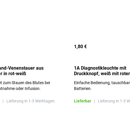
1,80 €
and-Venenstauer aus
1A Diagnostikleuchte mit
r in rot-weiß
Druckknopf, weiß mit roter
Aufschrift
t zum Stauen des Blutes bei
Einfache Bedienung, tauschba
ntnahme oder Infusion.
Batterien.
|
Lieferung in 1-3 Werktagen.
Lieferbar
|
Lieferung in 1-3 