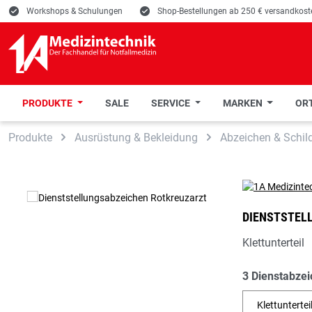
E
Workshops & Schulungen
E
Shop-Bestellungen ab 250 € versandkoste
PRODUKTE
SALE
SERVICE
MARKEN
ORT
 Hauptinhalt springen
Zur Suche springen
Zur Hauptnavigation springen
Produkte
Ausrüstung & Bekleidung
Abzeichen & Schil
DIENSTSTEL
Klettunterteil
3 Dienstabzei
Klettuntertei