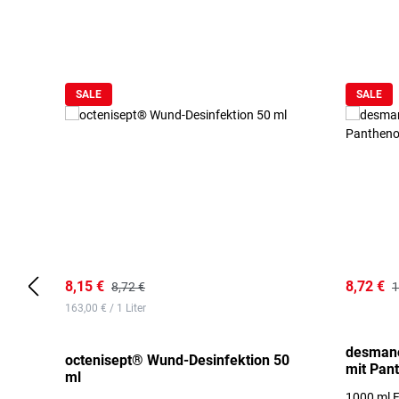
Produktgalerie überspringen
SALE
SALE
8,15 €
8,72 €
8,72 €
1
163,00 € / 1 Liter
desmano
octenisept® Wund-Desinfektion 50
mit Pan
ml
1000 ml F