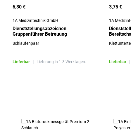
6,30 €
3,75 €
1A Medizintechnik GmbH
1A Medizin
Dienststellungsabzeichen
Dienstste
Gruppenführer Betreuung
Bereitscha
Schlaufenpaar
Klettuntertei
Lieferbar
|
Lieferung in 1-3 Werktagen.
Lieferbar
|
Produktgalerie überspringen