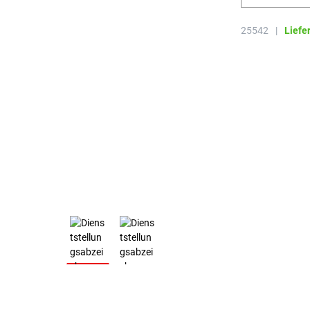
25542
|
Liefe