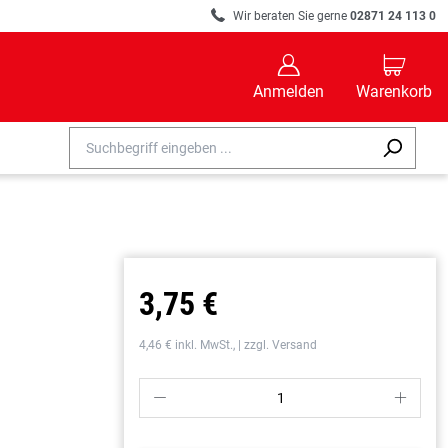
R
Wir beraten Sie gerne
02871 24 113 0
B
C
Anmelden
Warenkorb
3,75 €
4,46 € inkl. MwSt., | zzgl. Versand
P
S