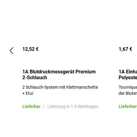
12,52 €
1,67 €
1A Blutdruckmessgerät Premium
1A Einh
2-Schlauch
Polyeste
2 Schlauch-System mit Klettmanschette
Tournique
+ Etui
der Blute
Lieferbar
|
Lieferung in 1-3 Werktagen.
Lieferbar