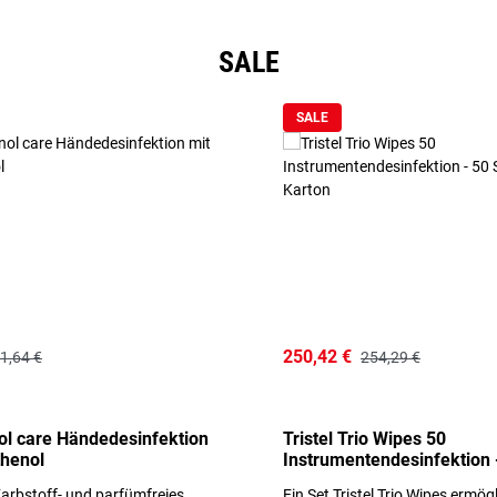
SALE
SALE
250,42 €
1,64 €
254,29 €
l care Händedesinfektion
Tristel Trio Wipes 50
thenol
Instrumentendesinfektion 
Sets im Karton
arbstoff- und parfümfreies
Ein Set Tristel Trio Wipes ermög