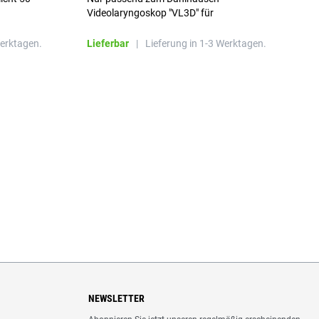
Videolaryngoskop "VL3D" für
Einmalspatel
Werktagen.
Lieferbar
|
Lieferung in 1-3 Werktagen.
L
NEWSLETTER