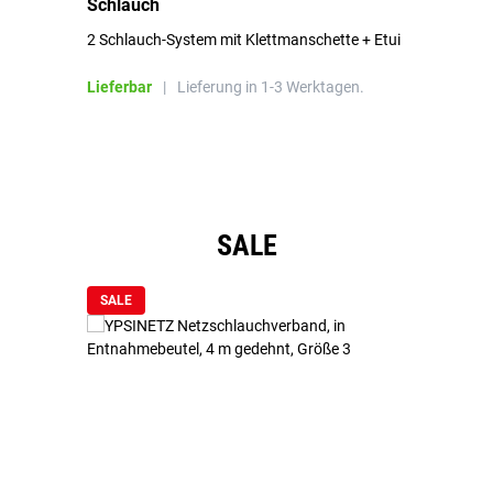
Schlauch
in
2 Schlauch-System mit Klettmanschette + Etui
To
Bl
Lieferbar
|
Lieferung in 1-3 Werktagen.
Li
Produktgalerie überspringen
SALE
SALE