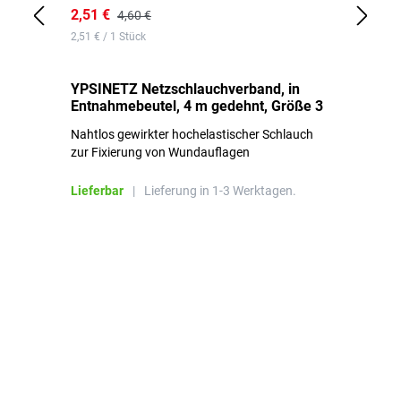
2,51 €
6,
4,60 €
2,51 € / 1 Stück
0,1
YPSINETZ Netzschlauchverband, in
YP
Entnahmebeutel, 4 m gedehnt, Größe 3
Ki
Nahtlos gewirkter hochelastischer Schlauch
zur Fixierung von Wundauflagen
Li
Lieferbar
|
Lieferung in 1-3 Werktagen.