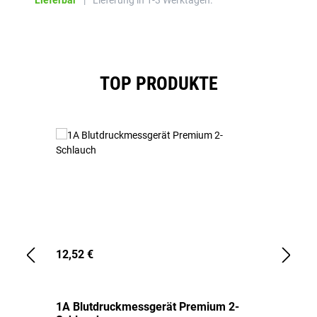
Lieferbar
|
Lieferung in 1-3 Werktagen.
Produktgalerie überspringen
TOP PRODUKTE
12,52 €
1,
1A Blutdruckmessgerät Premium 2-
1A