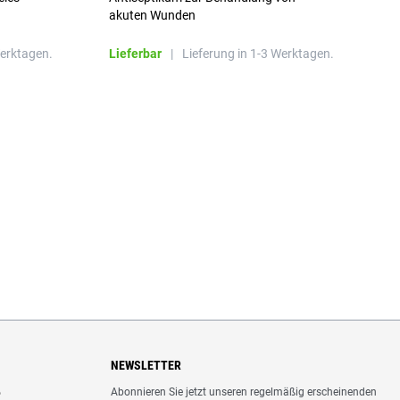
a
akuten Wunden
b
L
Werktagen.
Lieferbar
|
Lieferung in 1-3 Werktagen.
NEWSLETTER
Abonnieren Sie jetzt unseren regelmäßig erscheinenden
o