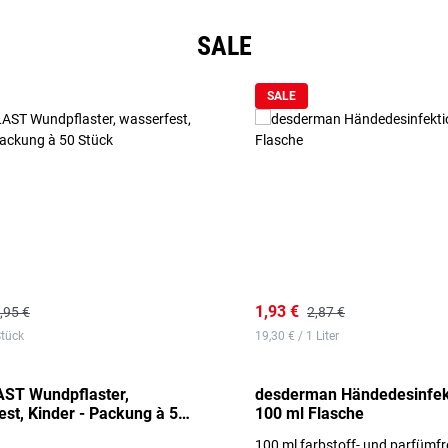
SALE
SALE
1,93 €
,95 €
2,87 €
Stück
19,30 € / 1 Liter
ST Wundpflaster,
desderman Händedesinfek
st, Kinder - Packung à 50
100 ml Flasche
100 ml farbstoff- und parfümfr