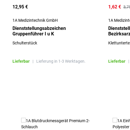
12,95 €
1,62 €
3,7
1A Medizintechnik GmbH
1A Medizin
Dienststellungsabzeichen
Dienstste
Gruppenführer I u K
Bezirksarz
Schulterstück
Klettuntertei
Lieferbar
|
Lieferung in 1-3 Werktagen.
Lieferbar
|
Produktgalerie überspringen