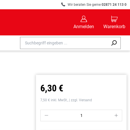
R
Wir beraten Sie gerne
02871 24 113 0
B
C
Anmelden
Warenkorb
6,30 €
7,50 € inkl. MwSt., | zzgl. Versand
P
S