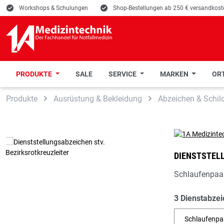
E
Workshops & Schulungen
E
Shop-Bestellungen ab 250 € versandkoste
PRODUKTE
SALE
SERVICE
MARKEN
ORT
 Hauptinhalt springen
Zur Suche springen
Zur Hauptnavigation springen
Produkte
Ausrüstung & Bekleidung
Abzeichen & Schil
DIENSTSTEL
Schlaufenpaa
3 Dienstabzei
Schlaufenpa