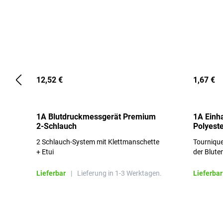
12,52 €
1,67 €
1A Blutdruckmessgerät Premium
1A Einh
2-Schlauch
Polyeste
2 Schlauch-System mit Klettmanschette
Tournique
+ Etui
der Blute
Lieferbar
|
Lieferung in 1-3 Werktagen.
Lieferbar