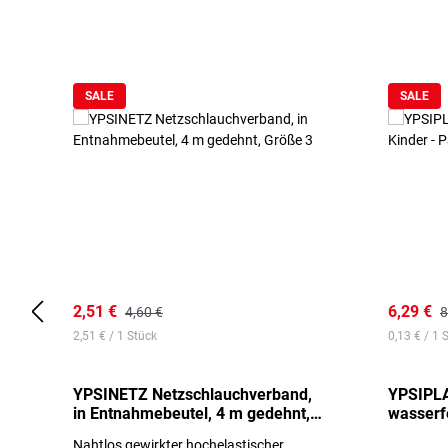
Produktgalerie überspringen
SALE
SALE
2,51 €
6,29 €
4,60 €
8
2,51 € / 1 Stück
0,13 € / 1 
YPSINETZ Netzschlauchverband,
YPSIPLA
in Entnahmebeutel, 4 m gedehnt,
wasserfe
Größe 3
Stück
Nahtlos gewirkter hochelastischer