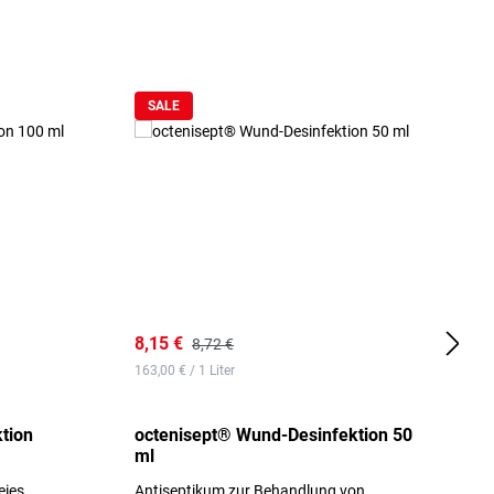
SALE
8,15 €
8
8,72 €
163,00 € / 1 Liter
d
tion
octenisept® Wund-Desinfektion 50
m
ml
1
eies
Antiseptikum zur Behandlung von