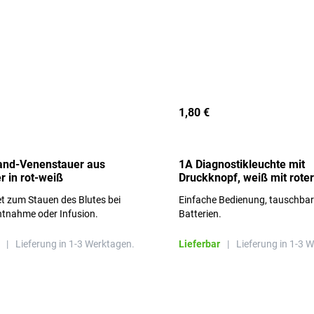
1,80 €
and-Venenstauer aus
1A Diagnostikleuchte mit
r in rot-weiß
Druckknopf, weiß mit roter
Aufschrift
t zum Stauen des Blutes bei
Einfache Bedienung, tauschba
ntnahme oder Infusion.
Batterien.
|
Lieferung in 1-3 Werktagen.
Lieferbar
|
Lieferung in 1-3 