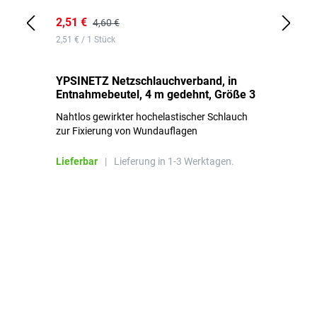
2,51 €
6,
4,60 €
2,51 € / 1 Stück
0,1
YPSINETZ Netzschlauchverband, in
YP
Entnahmebeutel, 4 m gedehnt, Größe 3
Ki
Nahtlos gewirkter hochelastischer Schlauch
zur Fixierung von Wundauflagen
Li
Lieferbar
|
Lieferung in 1-3 Werktagen.