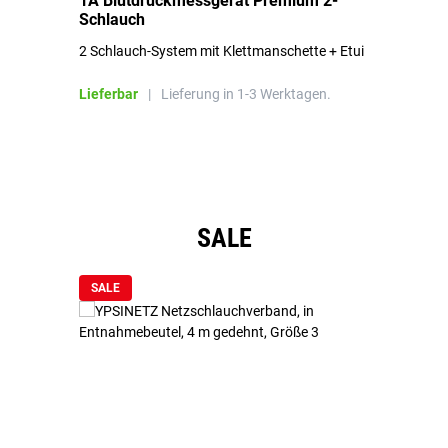
1A Blutdruckmessgerät Premium 2-
1A
Schlauch
in
2 Schlauch-System mit Klettmanschette + Etui
To
Bl
Lieferbar
|
Lieferung in 1-3 Werktagen.
Li
Produktgalerie überspringen
SALE
SALE