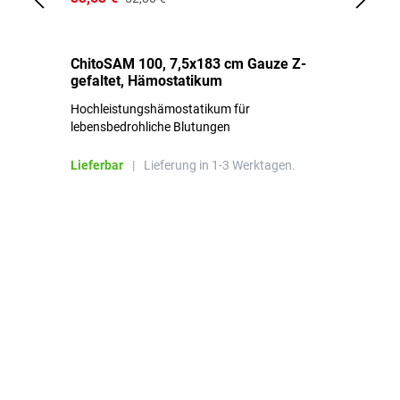
ChitoSAM 100, 7,5x183 cm Gauze Z-
Er
gefaltet, Hämostatikum
N
Hochleistungshämostatikum für
Mi
lebensbedrohliche Blutungen
Li
Lieferbar
|
Lieferung in 1-3 Werktagen.