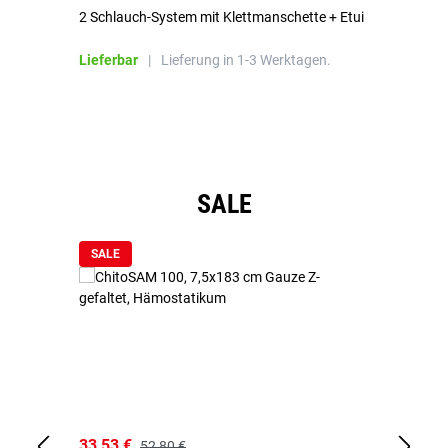
2 Schlauch-System mit Klettmanschette + Etui
To
Bl
Lieferbar
|
Lieferung in 1-3 Werktagen.
Li
Produktgalerie überspringen
SALE
SALE
33,53 €
15
52,80 €