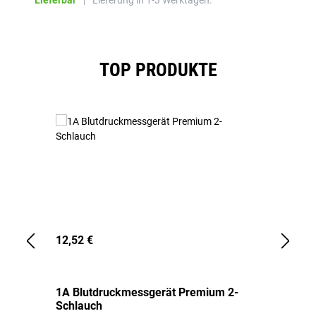
Lieferbar
|
Lieferung in 1-3 Werktagen.
Produktgalerie überspringen
TOP PRODUKTE
12,52 €
1,
1A Blutdruckmessgerät Premium 2-
1A
Schlauch
in