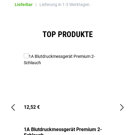
Lieferbar
|
Lieferung in 1-3 Werktagen.
Produktgalerie überspringen
TOP PRODUKTE
12,52 €
1,
1A Blutdruckmessgerät Premium 2-
1A