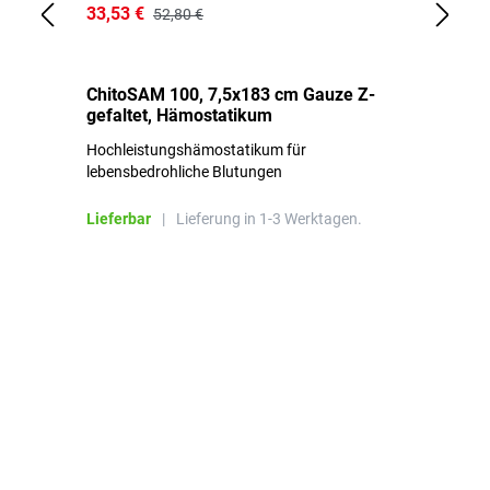
33,53 €
15
52,80 €
ChitoSAM 100, 7,5x183 cm Gauze Z-
Er
gefaltet, Hämostatikum
N
Hochleistungshämostatikum für
Mi
lebensbedrohliche Blutungen
Li
Lieferbar
|
Lieferung in 1-3 Werktagen.