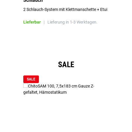
Schlauch
in
2 Schlauch-System mit Klettmanschette + Etui
To
Bl
Lieferbar
|
Lieferung in 1-3 Werktagen.
Li
Produktgalerie überspringen
SALE
SALE