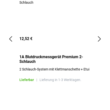
12,52 €
1,
1A Blutdruckmessgerät Premium 2-
1A
Schlauch
in
2 Schlauch-System mit Klettmanschette + Etui
To
Bl
Lieferbar
|
Lieferung in 1-3 Werktagen.
Li