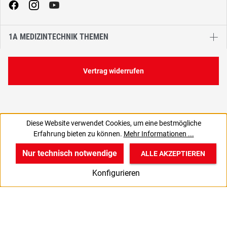
1A MEDIZINTECHNIK THEMEN
Vertrag widerrufen
Diese Website verwendet Cookies, um eine bestmögliche
3,13 €
Erfahrung bieten zu können.
Mehr Informationen ...
C
3,72 € inkl. MwSt., | zzgl. Versand
Nur technisch notwendige
ALLE AKZEPTIEREN
w
v
B
Konfigurieren
Start
Produkte
Anmelden