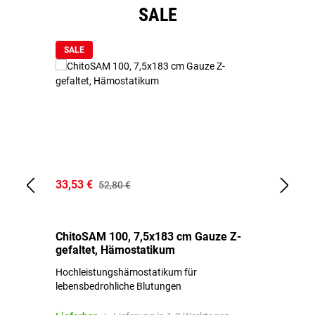
Produktgalerie überspringen
SALE
SALE
33,53 €
15
52,80 €
ChitoSAM 100, 7,5x183 cm Gauze Z-
Er
gefaltet, Hämostatikum
N
Hochleistungshämostatikum für
Mi
lebensbedrohliche Blutungen
Li