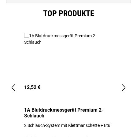
Produktgalerie überspringen
TOP PRODUKTE
12,52 €
1,
1A Blutdruckmessgerät Premium 2-
1A
Schlauch
in
2 Schlauch-System mit Klettmanschette + Etui
To
Bl