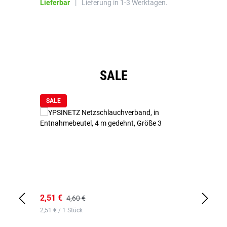
Lieferbar
|
Lieferung in 1-3 Werktagen.
Li
Produktgalerie überspringen
SALE
SALE
2,51 €
6,
4,60 €
2,51 € / 1 Stück
0,1