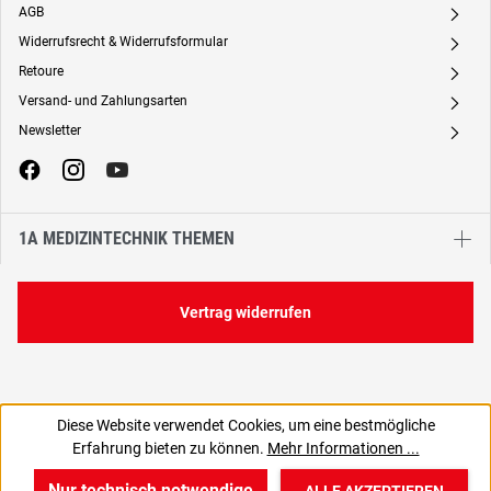
AGB
A
Widerrufsrecht & Widerrufsformular
A
Retoure
A
Versand- und Zahlungsarten
A
Newsletter
A
1A MEDIZINTECHNIK THEMEN
Vertrag widerrufen
Diese Website verwendet Cookies, um eine bestmögliche
235,16 €
Erfahrung bieten zu können.
Mehr Informationen ...
C
279,84 € inkl. MwSt., | zzgl. Versand
Nur technisch notwendige