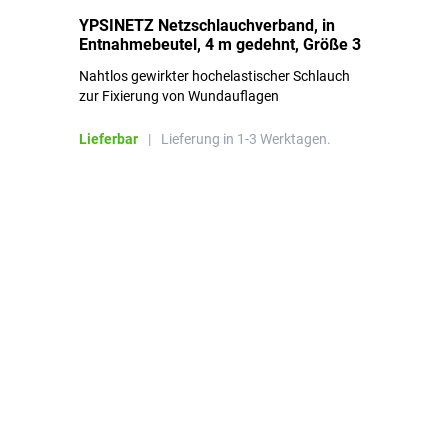
YPSINETZ Netzschlauchverband, in
YP
Entnahmebeutel, 4 m gedehnt, Größe 3
Ki
Nahtlos gewirkter hochelastischer Schlauch
zur Fixierung von Wundauflagen
Li
Lieferbar
|
Lieferung in 1-3 Werktagen.