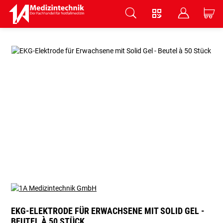
V
B
C
Zum Hauptinhalt springen
EKG-ELEKTRODE FÜR ERWACHSENE MIT SOLID GEL -
BEUTEL À 50 STÜCK