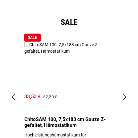
Produktgalerie überspringen
SALE
SALE
33,53 €
15
52,80 €
ChitoSAM 100, 7,5x183 cm Gauze Z-
Er
gefaltet, Hämostatikum
N
Hochleistungshämostatikum für
Mi