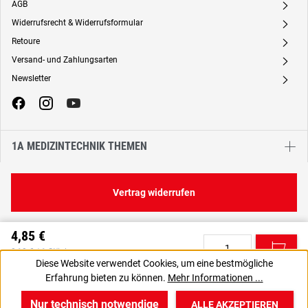
AGB
A
Widerrufsrecht & Widerrufsformular
A
Retoure
A
Versand- und Zahlungsarten
A
Newsletter
A
1A MEDIZINTECHNIK THEMEN
Vertrag widerrufen
4,85 €
C
0,10 € / 1 Stück
Diese Website verwendet Cookies, um eine bestmögliche
5,77 € inkl. MwSt., | zzgl. Versand
Erfahrung bieten zu können.
Mehr Informationen ...
VPE gewünscht? Dann die zu bestellende Anzahl auf 24 setzen.
J
Nur technisch notwendige
ALLE AKZEPTIEREN