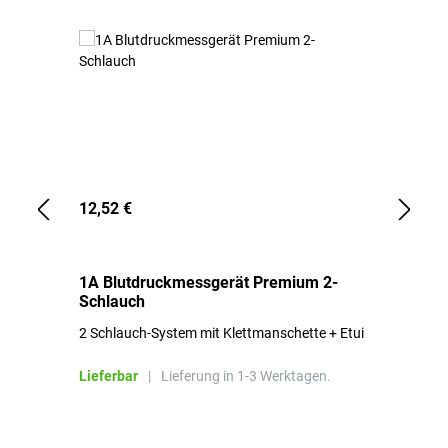
12,52 €
1,
1A Blutdruckmessgerät Premium 2-
1A
Schlauch
in
2 Schlauch-System mit Klettmanschette + Etui
To
Bl
Lieferbar
|
Lieferung in 1-3 Werktagen.
Li