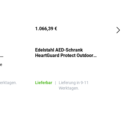
1.066,39 €
2
Edelstahl AED-Schrank
T
HeartGuard Protect Outdoor
I
beheizt, bis -20°C
S
re
E
R
Werktagen.
Lieferbar
|
Lieferung in 9-11
L
Werktagen.