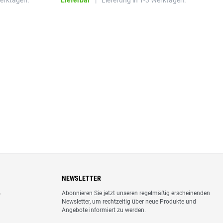
Werktagen.
Lieferbar
|
Lieferung in 1-3 Werktagen.
L
NEWSLETTER
Abonnieren Sie jetzt unseren regelmäßig erscheinenden
o
Newsletter, um rechtzeitig über neue Produkte und
Angebote informiert zu werden.