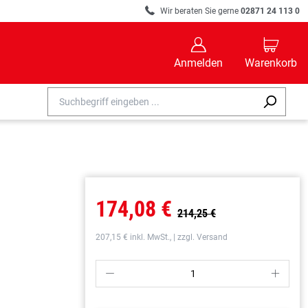
R
Wir beraten Sie gerne
02871 24 113 0
B
C
Anmelden
Warenkorb
174,08 €
214,25 €
207,15 € inkl. MwSt., | zzgl. Versand
P
S