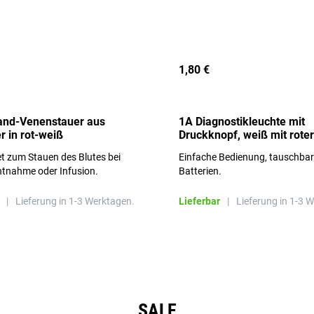
1,80 €
and-Venenstauer aus
1A Diagnostikleuchte mit
r in rot-weiß
Druckknopf, weiß mit roter
Aufschrift
t zum Stauen des Blutes bei
Einfache Bedienung, tauschba
ntnahme oder Infusion.
Batterien.
|
Lieferung in 1-3 Werktagen.
Lieferbar
|
Lieferung in 1-3 
SALE