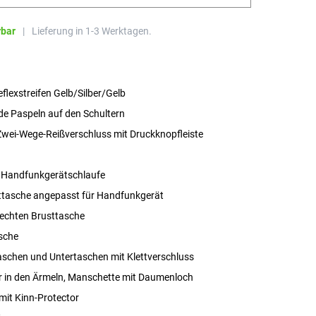
rbar
|
Lieferung in 1-3 Werktagen.
flexstreifen Gelb/Silber/Gelb
de Paspeln auf den Schultern
Zwei-Wege-Reißverschluss mit Druckknopfleiste
e Handfunkgerätschlaufe
ttasche angepasst für Handfunkgerät
 rechten Brusttasche
sche
aschen und Untertaschen mit Klettverschluss
 in den Ärmeln, Manschette mit Daumenloch
mit Kinn-Protector