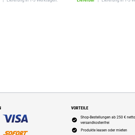
|
Lieferung in 1-3 Werktagen.
Lieferbar
|
Lieferung in 1-3 
N
VORTEILE
Shop-Bestellungen ab 250 € nett
E
versandkostenfrei
E
Produkte leasen oder mieten