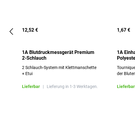
12,52 €
1,67 €
1A Blutdruckmessgerät Premium
1A Einh
2-Schlauch
Polyeste
2 Schlauch-System mit Klettmanschette
Tournique
+ Etui
der Blute
Lieferbar
|
Lieferung in 1-3 Werktagen.
Lieferbar
Produktgalerie überspringen