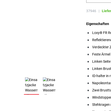
37946
|
Liefe
Eigenschaften
Loxy® FR Re
Reflektieren
Verdeckter 
Feste Ärmel
Linken Seit
Linken Brus
ID-halter in
Napoleonta
Zwei Brustt
Windstopper
Stehkragen 