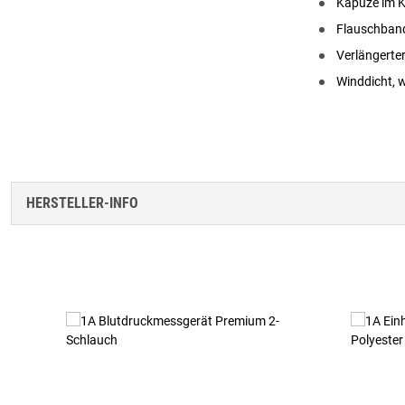
Kapuze im 
Flauschband
Verlängerter
Winddicht, 
HERSTELLER-INFO
Produktgalerie überspringen