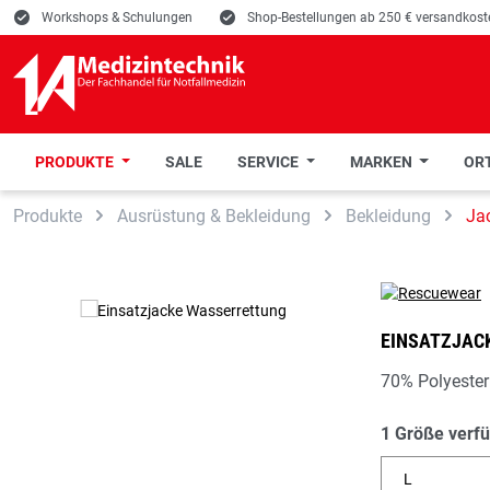
E
Workshops & Schulungen
E
Shop-Bestellungen ab 250 € versandkoste
PRODUKTE
SALE
SERVICE
MARKEN
ORT
 Hauptinhalt springen
Zur Suche springen
Zur Hauptnavigation springen
Produkte
Ausrüstung & Bekleidung
Bekleidung
Ja
EINSATZJAC
70% Polyester
1 Größe verf
L