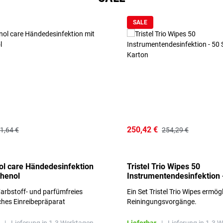
SALE
250,42 €
1,64 €
254,29 €
l care Händedesinfektion
Tristel Trio Wipes 50
thenol
Instrumentendesinfektion 
Sets im Karton
arbstoff- und parfümfreies
Ein Set Tristel Trio Wipes ermög
ches Einreibepräparat
Reiningungsvorgänge.
 hautfreundlich