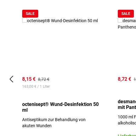
SALE
SALE
8,15 €
8,72 €
8,72 €
1
163,00 € / 1 Liter
desmano
octenisept® Wund-Desinfektion 50
mit Pan
ml
1000 ml F
Antiseptikum zur Behandlung von
alkoholis
akuten Wunden
besonders