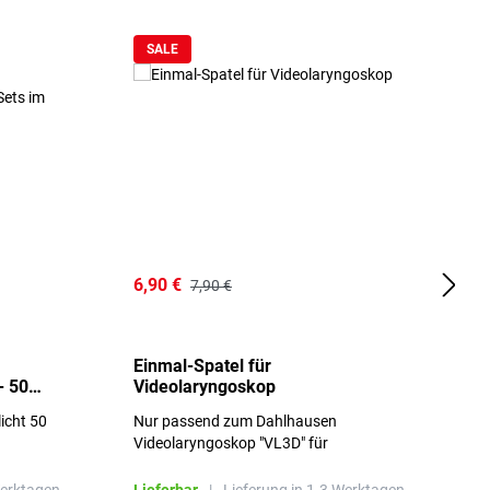
SALE
6,90 €
1
7,90 €
Einmal-Spatel für
O
- 50
Videolaryngoskop
licht 50
Nur passend zum Dahlhausen
g
Videolaryngoskop "VL3D" für
Einmalspatel