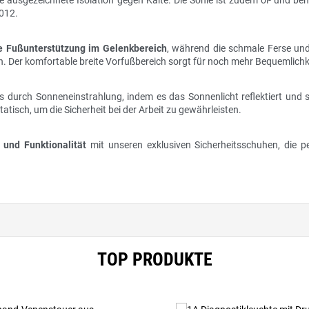
 ausgezeichnete Isolation gegen Kälte. Die Sohle ist zudem öl- und ben
2012.
le Fußunterstützung im Gelenkbereich
, während die schmale Ferse un
. Der komfortable breite Vorfußbereich sorgt für noch mehr Bequemlichk
rs durch Sonneneinstrahlung, indem es das Sonnenlicht reflektiert und 
atisch, um die Sicherheit bei der Arbeit zu gewährleisten.
 und Funktionalität
mit unseren exklusiven Sicherheitsschuhen, die pe
TOP PRODUKTE