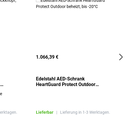
1.066,39 €
2
Edelstahl AED-Schrank
T
HeartGuard Protect Outdoor
I
beheizt, bis -20°C
S
re
E
R
Werktagen.
Lieferbar
|
Lieferung in 1-3 Werktagen.
L