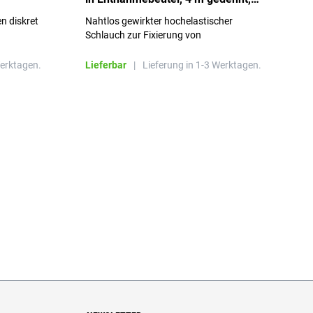
Größe 3
S
n diskret
Nahtlos gewirkter hochelastischer
n
Schlauch zur Fixierung von
Wundauflagen
Werktagen.
Lieferbar
|
Lieferung in 1-3 Werktagen.
L