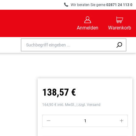
R
Wir beraten Sie gerne
02871 24 113 0
B
C
Anmelden
Warenkorb
138,57 €
164,90 € inkl. MwSt., | zzgl. Versand
P
S