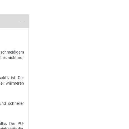
geschmeidigem
t es nicht nur
ktiv ist. Der
 bei wärmeren
und schneller
lte.
Der PU-