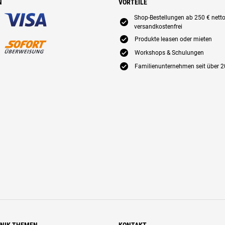
N
VORTEILE
Shop-Bestellungen ab 250 € nett
E
versandkostenfrei
E
Produkte leasen oder mieten
E
Workshops & Schulungen
E
Familienunternehmen seit über 2