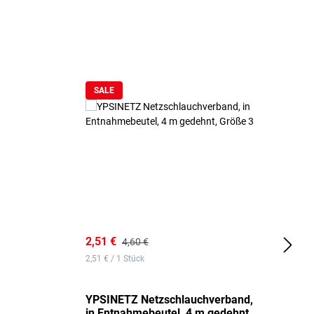
SALE
2,51 €
6
4,60 €
2,51 € / 1 Stück
0,
YPSINETZ Netzschlauchverband,
Y
in Entnahmebeutel, 4 m gedehnt,
w