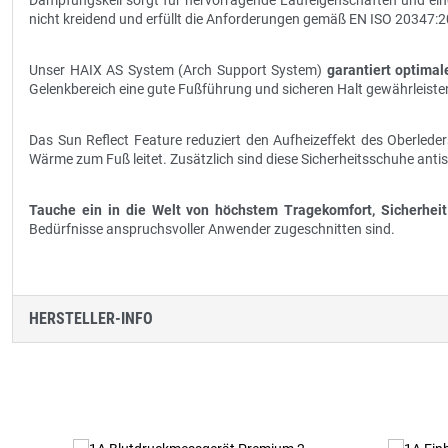
Dämpfungskeil sorgt für hervorragende Laufeigenschaften und eine
nicht kreidend und erfüllt die Anforderungen gemäß EN ISO 20347:
Unser HAIX AS System (Arch Support System)
garantiert optima
Gelenkbereich eine gute Fußführung und sicheren Halt gewährleisten
Das Sun Reflect Feature reduziert den Aufheizeffekt des Oberlede
Wärme zum Fuß leitet. Zusätzlich sind diese Sicherheitsschuhe antist
Tauche ein in die Welt von höchstem Tragekomfort, Sicherheit
Bedürfnisse anspruchsvoller Anwender zugeschnitten sind.
HERSTELLER-INFO
Produktgalerie überspringen