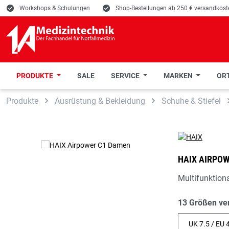
E
Workshops & Schulungen
E
Shop-Bestellungen ab 250 € versandkoste
PRODUKTE
SALE
SERVICE
MARKEN
ORT
 Hauptinhalt springen
Zur Suche springen
Zur Hauptnavigation springen
Produkte
Ausrüstung & Bekleidung
Schuhe & Stiefel
HAIX AIRPO
Multifunktion
13 Größen ve
UK 7.5 / EU 