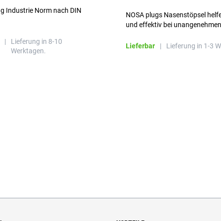
ng Industrie Norm nach DIN
NOSA plugs Nasenstöpsel helfe
und effektiv bei unangenehme
Gerüchen, ohne die Atmung zu
|
Lieferung in 8-10
beeinträchtigen.
Lieferbar
|
Lieferung in 1-3 
Werktagen.