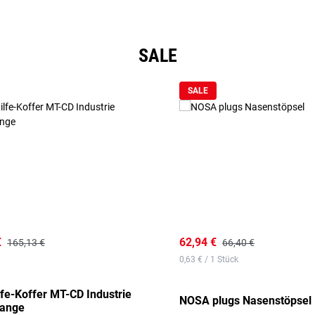
SALE
SALE
€
62,94 €
165,13 €
66,40 €
0,63 € / 1 Stück
lfe-Koffer MT-CD Industrie
NOSA plugs Nasenstöpsel
range