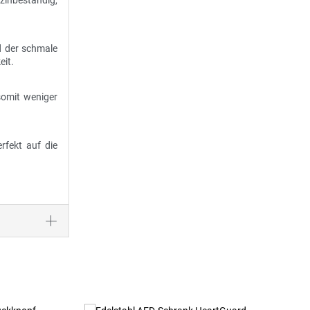
zinbeständig,
d der schmale
eit.
somit weniger
rfekt auf die