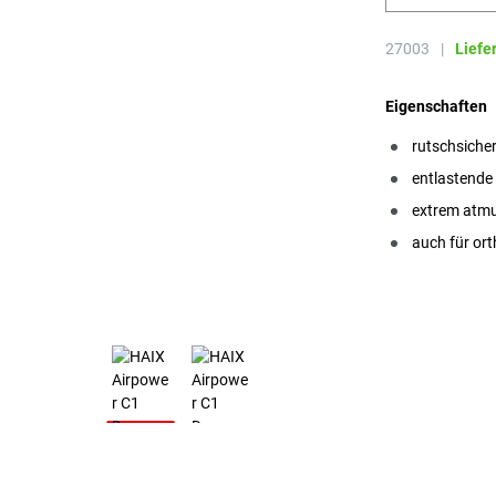
27003
|
Liefe
Eigenschaften
rutschsiche
entlastende
extrem atmu
auch für or