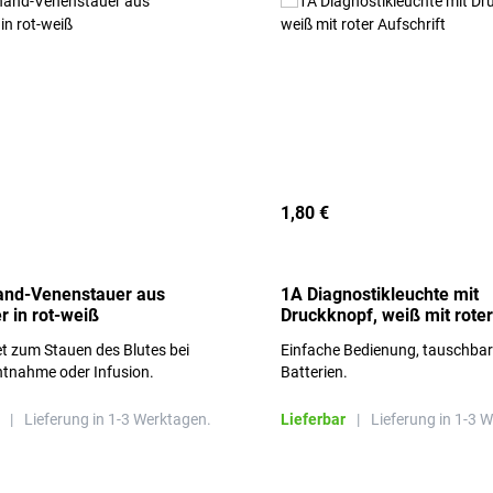
1,80 €
and-Venenstauer aus
1A Diagnostikleuchte mit
r in rot-weiß
Druckknopf, weiß mit roter
Aufschrift
t zum Stauen des Blutes bei
Einfache Bedienung, tauschba
ntnahme oder Infusion.
Batterien.
|
Lieferung in 1-3 Werktagen.
Lieferbar
|
Lieferung in 1-3 