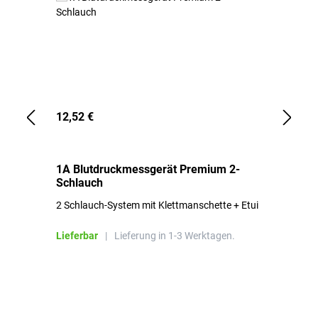
12,52 €
1,
1A Blutdruckmessgerät Premium 2-
1A
Schlauch
in
2 Schlauch-System mit Klettmanschette + Etui
To
Bl
Lieferbar
|
Lieferung in 1-3 Werktagen.
Li