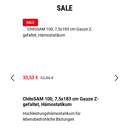
Produktgalerie überspringen
SALE
SALE
33,53 €
15
52,80 €
ChitoSAM 100, 7,5x183 cm Gauze Z-
Er
gefaltet, Hämostatikum
N
Hochleistungshämostatikum für
Mi
lebensbedrohliche Blutungen
Li