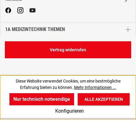
A
1A MEDIZINTECHNIK THEMEN
Vertrag widerrufen
Diese Website verwendet Cookies, um eine bestmögliche
138,57 €
Erfahrung bieten zu können.
Mehr Informationen ...
C
164,90 € inkl. MwSt., | zzgl. Versand
Nur technisch notwendige
ALLE AKZEPTIEREN
w
v
B
Konfigurieren
Start
Produkte
Anmelden
UK 3.0 / EU 35