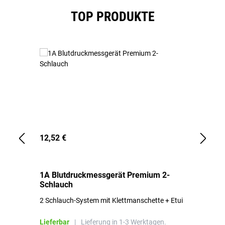
Produktgalerie überspringen
TOP PRODUKTE
12,52 €
1,
1A Blutdruckmessgerät Premium 2-
1A
Schlauch
in
2 Schlauch-System mit Klettmanschette + Etui
To
Bl
Lieferbar
|
Lieferung in 1-3 Werktagen.