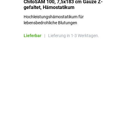
ChitoSAM 100, 7,5x183 cm Gauze Z-
Er
gefaltet, Hämostatikum
N
Hochleistungshämostatikum für
Mi
lebensbedrohliche Blutungen
Li
Lieferbar
|
Lieferung in 1-3 Werktagen.