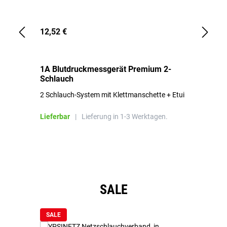
12,52 €
1,
1A Blutdruckmessgerät Premium 2-
1A
Schlauch
in
2 Schlauch-System mit Klettmanschette + Etui
To
Bl
Lieferbar
|
Lieferung in 1-3 Werktagen.
Li
Produktgalerie überspringen
SALE
SALE