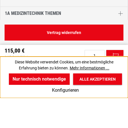
1A MEDIZINTECHNIK THEMEN
Vertrag widerrufen
115,00 €
C
1,15 € / 1 Stück
Diese Website verwendet Cookies, um eine bestmögliche
136,85 € inkl. MwSt., | zzgl. Versand
Erfahrung bieten zu können.
Mehr Informationen ...
VPE gewünscht? Dann die zu bestellende Anzahl auf 1 setzen.
J
Nur technisch notwendige
ALLE AKZEPTIEREN
w
v
B
Konfigurieren
Start
Produkte
Anmelden