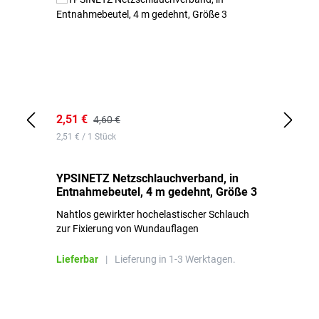
2,51 €
6,
4,60 €
2,51 € / 1 Stück
0,1
YPSINETZ Netzschlauchverband, in
YP
Entnahmebeutel, 4 m gedehnt, Größe 3
Ki
Nahtlos gewirkter hochelastischer Schlauch
zur Fixierung von Wundauflagen
Li
Lieferbar
|
Lieferung in 1-3 Werktagen.