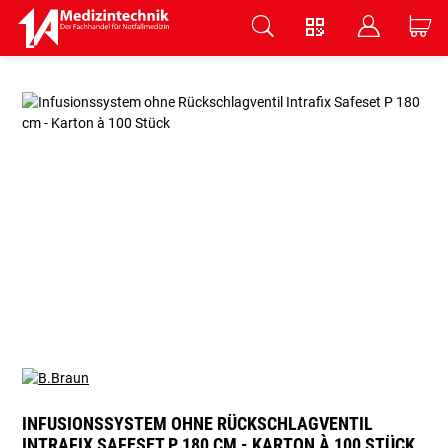
V
B
C
Zum Hauptinhalt springen
INFUSIONSSYSTEM OHNE RÜCKSCHLAGVENTIL
INTRAFIX SAFESET P 180 CM - KARTON À 100 STÜCK