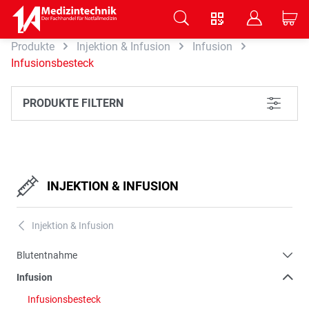
V
B
C
Produkte
Injektion & Infusion
Infusion
Zum Hauptinhalt springen
Infusionsbesteck
PRODUKTE FILTERN
L
INJEKTION & INFUSION
Injektion & Infusion
A
Blutentnahme
Infusion
Infusionsbesteck