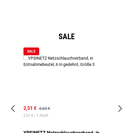
Produktgalerie überspringen
SALE
SALE
2,51 €
6,
4,60 €
2,51 € / 1 Stück
0,1
YPSINETZ Netzschlauchverband, in
YP