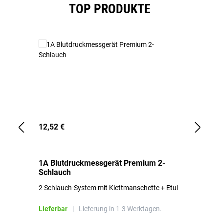
Produktgalerie überspringen
TOP PRODUKTE
12,52 €
1,
1A Blutdruckmessgerät Premium 2-
1A
Schlauch
in
2 Schlauch-System mit Klettmanschette + Etui
To
Bl
Lieferbar
|
Lieferung in 1-3 Werktagen.
Li