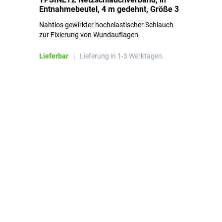
Entnahmebeutel, 4 m gedehnt, Größe 3
Ki
Nahtlos gewirkter hochelastischer Schlauch
zur Fixierung von Wundauflagen
Li
Lieferbar
|
Lieferung in 1-3 Werktagen.