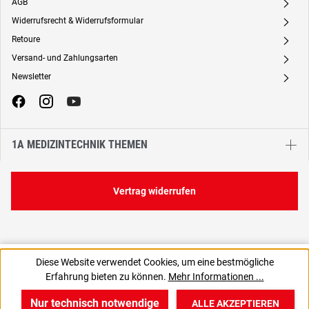
AGB
A
Widerrufsrecht & Widerrufsformular
A
Retoure
A
Versand- und Zahlungsarten
A
Newsletter
A
1A MEDIZINTECHNIK THEMEN
Vertrag widerrufen
135,00 €
Diese Website verwendet Cookies, um eine bestmögliche
C
1,35 € / 1 Stück
Erfahrung bieten zu können.
Mehr Informationen ...
160,65 € inkl. MwSt., | zzgl. Versand
Nur technisch notwendige
ALLE AKZEPTIEREN