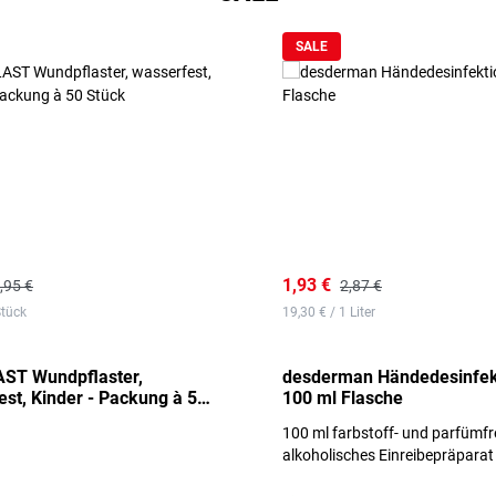
SALE
1,93 €
,95 €
2,87 €
Stück
19,30 € / 1 Liter
ST Wundpflaster,
desderman Händedesinfek
st, Kinder - Packung à 50
100 ml Flasche
100 ml farbstoff- und parfümfr
alkoholisches Einreibepräparat