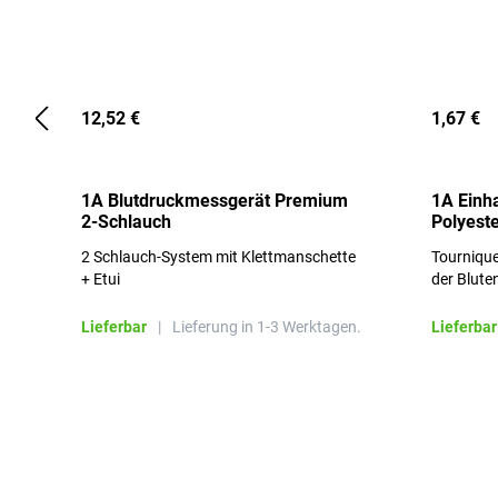
12,52 €
1,67 €
1A Blutdruckmessgerät Premium
1A Einh
2-Schlauch
Polyeste
2 Schlauch-System mit Klettmanschette
Tournique
+ Etui
der Blute
Lieferbar
|
Lieferung in 1-3 Werktagen.
Lieferbar
Produktgalerie überspringen