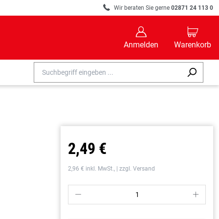
R
Wir beraten Sie gerne
02871 24 113 0
B
C
Anmelden
Warenkorb
2,49 €
2,96 € inkl. MwSt., | zzgl. Versand
P
S