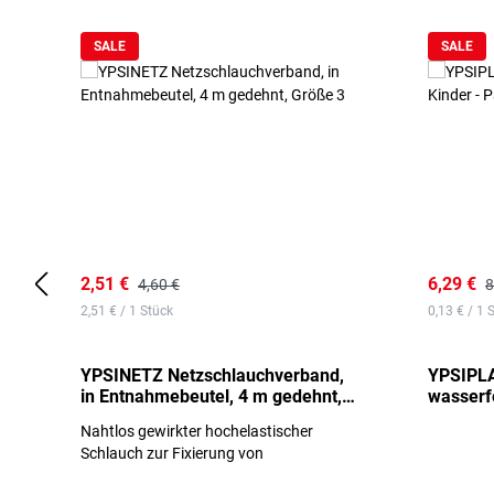
SALE
SALE
2,51 €
6,29 €
4,60 €
8
2,51 € / 1 Stück
0,13 € / 1 
YPSINETZ Netzschlauchverband,
YPSIPLA
in Entnahmebeutel, 4 m gedehnt,
wasserfe
Größe 3
Stück
Nahtlos gewirkter hochelastischer
Schlauch zur Fixierung von
Wundauflagen