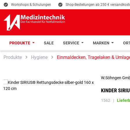
E
Workshops & Schulungen
E
Shop-Bestellungen ab 250 € versandkoste
PRODUKTE
SALE
SERVICE
MARKEN
ORT
 Hauptinhalt springen
Zur Suche springen
Zur Hauptnavigation springen
Produkte
Hygiene
Einmaldecken, Tragelaken & Umlag
W.Söhngen Gm
KINDER SIRI
1562
|
Liefer