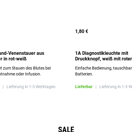
1,80 €
and-Venenstauer aus
1A Diagnostikleuchte mit
r in rot-weiß
Druckknopf, weiß mit roter
Aufschrift
t zum Stauen des Blutes bei
Einfache Bedienung, tauschba
ntnahme oder Infusion.
Batterien.
|
Lieferung in 1-3 Werktagen.
Lieferbar
|
Lieferung in 1-3 
SALE