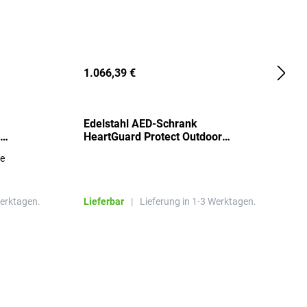
1.066,39 €
2
Edelstahl AED-Schrank
T
HeartGuard Protect Outdoor
I
beheizt, bis -20°C
S
re
E
R
Werktagen.
Lieferbar
|
Lieferung in 1-3 Werktagen.
L