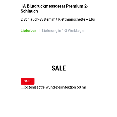
1A Blutdruckmessgerät Premium 2-
1A
Schlauch
in
2 Schlauch-System mit Klettmanschette + Etui
To
Bl
Lieferbar
|
Lieferung in 1-3 Werktagen.
Li
Produktgalerie überspringen
SALE
SALE