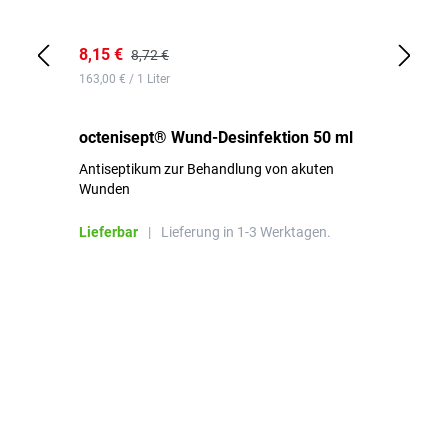
8,15 €
8,
8,72 €
163,00 € / 1 Liter
de
octenisept® Wund-Desinfektion 50 ml
Pa
Antiseptikum zur Behandlung von akuten
10
Wunden
al
ha
Lieferbar
|
Lieferung in 1-3 Werktagen.
Li