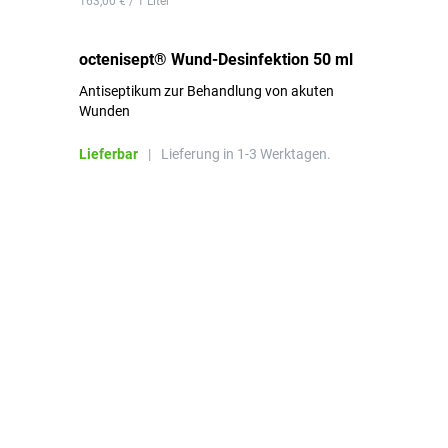
163,00 € / 1 Liter
de
octenisept® Wund-Desinfektion 50 ml
Pa
Antiseptikum zur Behandlung von akuten
10
Wunden
al
ha
Lieferbar
|
Lieferung in 1-3 Werktagen.
Li