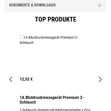
DOKUMENTE & DOWNLOADS
Produktgalerie überspringen
TOP PRODUKTE
12,52 €
1,
1A Blutdruckmessgerät Premium 2-
1A
Schlauch
in
2 Schlauch-System mit Klettmanschette + Etui
To