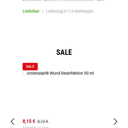
Bl
Lieferbar
|
Lieferung in 1-3 Werktagen.
Li
Produktgalerie überspringen
SALE
SALE
8,15 €
8,
8,72 €