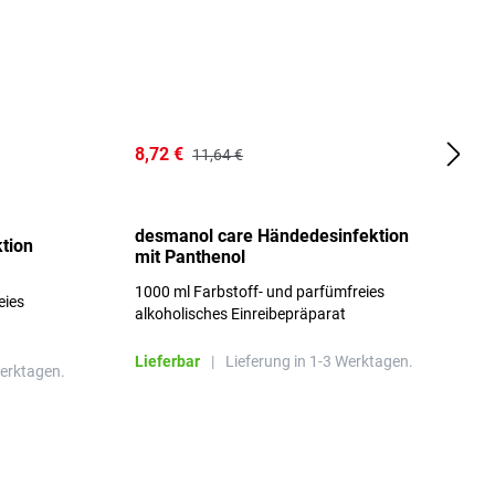
8,72 €
8
11,64 €
16
desmanol care Händedesinfektion
tion
o
mit Panthenol
m
1000 ml Farbstoff- und parfümfreies
eies
A
alkoholisches Einreibepräparat
a
besonders hautfreundlich
Lieferbar
|
Lieferung in 1-3 Werktagen.
Werktagen.
L