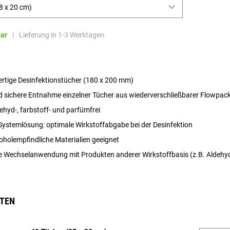
8 x 20 cm)
bar
|
Lieferung in 1-3 Werktagen.
rtige Desinfektionstücher (180 x 200 mm)
d sichere Entnahme einzelner Tücher aus wiederverschließbarer Flowpa
dehyd-, farbstoff- und parfümfrei
 Systemlösung: optimale Wirkstoffabgabe bei der Desinfektion
oholempfindliche Materialien geeignet
 Wechselanwendung mit Produkten anderer Wirkstoffbasis (z.B. Aldehy
NTEN