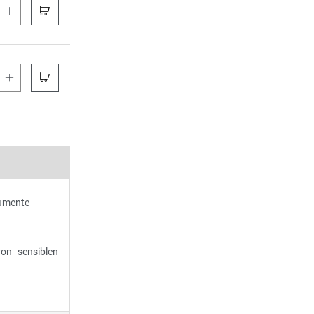
C
S
C
S
rumente
on sensiblen