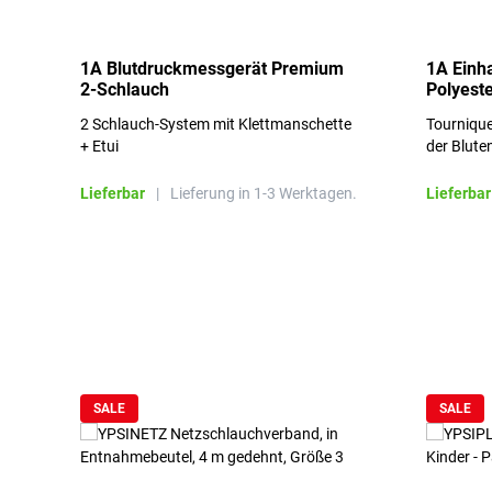
1A Blutdruckmessgerät Premium
1A Einh
2-Schlauch
Polyeste
2 Schlauch-System mit Klettmanschette
Tournique
+ Etui
der Blute
Lieferbar
|
Lieferung in 1-3 Werktagen.
Lieferbar
Produktgalerie überspringen
SALE
SALE