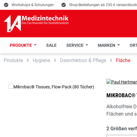
E
Workshops & Schulungen
E
Shop-Bestellungen ab 250 € versandkoste
PRODUKTE
SALE
SERVICE
MARKEN
ORT
 Hauptinhalt springen
Zur Suche springen
Zur Hauptnavigation springen
Produkte
Hygiene
Desinfektion & Pflege
Fläche
MIKROBAC® T
Alkoholfreie 
Flächen und s
2 Größen ver