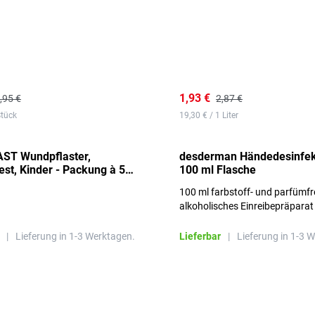
1,93 €
,95 €
2,87 €
Stück
19,30 € / 1 Liter
ST Wundpflaster,
desderman Händedesinfek
st, Kinder - Packung à 50
100 ml Flasche
100 ml farbstoff- und parfümfr
alkoholisches Einreibepräparat
|
Lieferung in 1-3 Werktagen.
Lieferbar
|
Lieferung in 1-3 