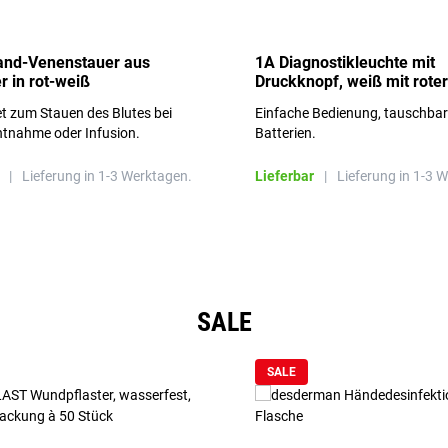
and-Venenstauer aus
1A Diagnostikleuchte mit
r in rot-weiß
Druckknopf, weiß mit roter
Aufschrift
t zum Stauen des Blutes bei
Einfache Bedienung, tauschba
ntnahme oder Infusion.
Batterien.
|
Lieferung in 1-3 Werktagen.
Lieferbar
|
Lieferung in 1-3 
SALE
SALE