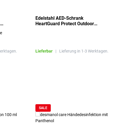
Edelstahl AED-Schrank
T
HeartGuard Protect Outdoor
I
beheizt, bis -20°C
S
re
E
R
Werktagen.
Lieferbar
|
Lieferung in 1-3 Werktagen.
L
SALE