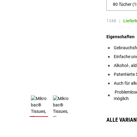
80 Tücher (1
1348
|
Liefer
Eigenschaften
Gebrauchsfe
Einfache un
Alkohol-, al
Patentierte
Auch für alk
Problemlose
möglich
ALLE VARIA