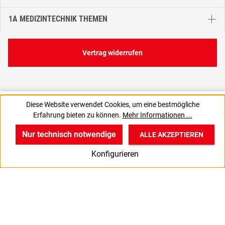
1A MEDIZINTECHNIK THEMEN
Vertrag widerrufen
11,04 €
Diese Website verwendet Cookies, um eine bestmögliche
C
0,14 € / 1 Stück
Erfahrung bieten zu können.
Mehr Informationen ...
13,14 € inkl. MwSt., | zzgl. Versand
Nur technisch notwendige
ALLE AKZEPTIEREN
w
v
B
Konfigurieren
Start
Produkte
Anmelden