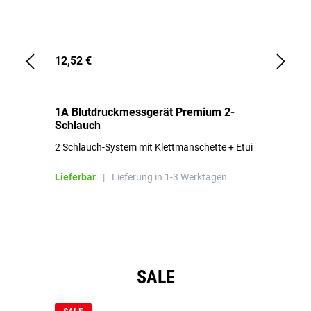
12,52 €
1,
1A Blutdruckmessgerät Premium 2-
1A
Schlauch
in
2 Schlauch-System mit Klettmanschette + Etui
To
Bl
Lieferbar
|
Lieferung in 1-3 Werktagen.
Li
Produktgalerie überspringen
SALE