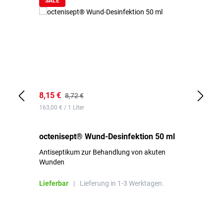
SALE
8,15 €
8,
8,72 €
163,00 € / 1 Liter
de
octenisept® Wund-Desinfektion 50 ml
Pa
Antiseptikum zur Behandlung von akuten
10
Wunden
al
ha
Lieferbar
|
Lieferung in 1-3 Werktagen.
Li