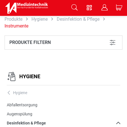
V
B
C
Produkte
Hygiene
Desinfektion & Pflege
Zum Hauptinhalt springen
Instrumente
PRODUKTE FILTERN
L
HYGIENE
Hygiene
A
Abfallentsorgung
Augenspülung
Desinfektion & Pflege