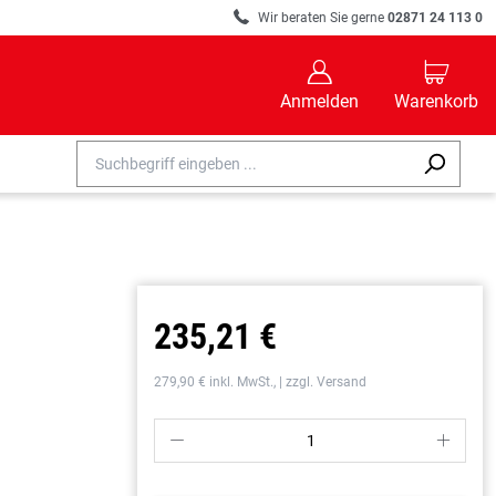
R
Wir beraten Sie gerne
02871 24 113 0
B
C
Anmelden
Warenkorb
235,21 €
279,90 € inkl. MwSt., | zzgl. Versand
P
S