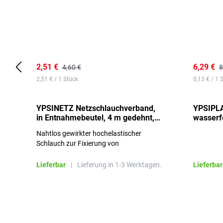
2,51 €
6,29 €
4,60 €
8
2,51 € / 1 Stück
0,13 € / 1 
YPSINETZ Netzschlauchverband,
YPSIPLA
in Entnahmebeutel, 4 m gedehnt,
wasserfe
Größe 3
Stück
Nahtlos gewirkter hochelastischer
Schlauch zur Fixierung von
Wundauflagen
Lieferbar
|
Lieferung in 1-3 Werktagen.
Lieferbar