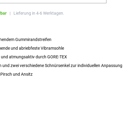
rbar
|
Lieferung in 4-6 Werktagen.
ehendem Gummirandstreifen
nde und abriebfeste Vibramsohle
t und atmungsaktiv durch GORE-TEX
und zwei verschiedene Schnürsenkel zur individuellen Anpassung
 Pirsch und Ansitz