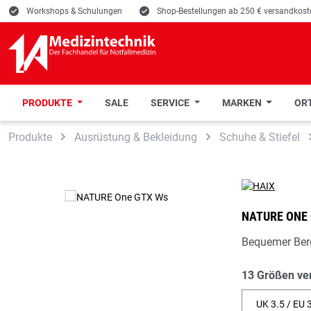
E
Workshops & Schulungen
E
Shop-Bestellungen ab 250 € versandkoste
PRODUKTE
SALE
SERVICE
MARKEN
ORT
 Hauptinhalt springen
Zur Suche springen
Zur Hauptnavigation springen
Produkte
Ausrüstung & Bekleidung
Schuhe & Stiefel
NATURE ONE
Bequemer Ber
13 Größen ve
UK 3.5 / EU 