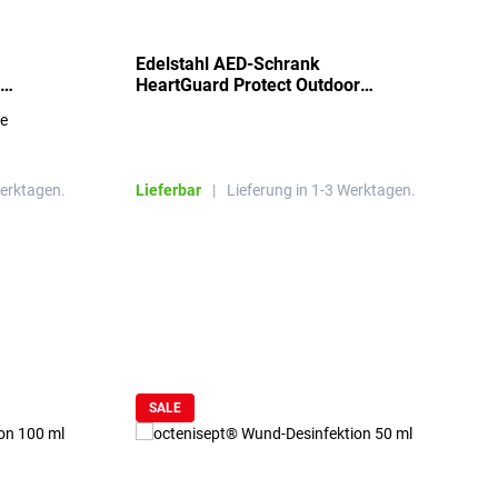
Edelstahl AED-Schrank
T
HeartGuard Protect Outdoor
I
beheizt, bis -20°C
S
re
E
R
Werktagen.
Lieferbar
|
Lieferung in 1-3 Werktagen.
L
SALE