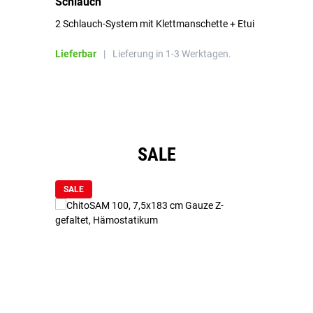
Schlauch
in
2 Schlauch-System mit Klettmanschette + Etui
To
Bl
Lieferbar
|
Lieferung in 1-3 Werktagen.
Li
Produktgalerie überspringen
SALE
SALE