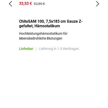
33,53 €
15
52,80 €
ChitoSAM 100, 7,5x183 cm Gauze Z-
Er
gefaltet, Hämostatikum
N
Hochleistungshämostatikum für
Mi
lebensbedrohliche Blutungen
Li
Lieferbar
|
Lieferung in 1-3 Werktagen.