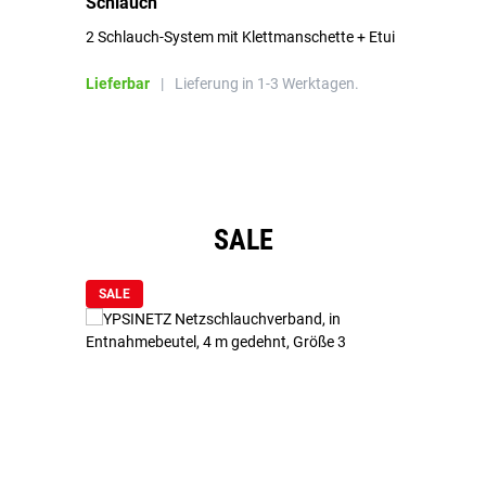
Schlauch
in
2 Schlauch-System mit Klettmanschette + Etui
To
Bl
Lieferbar
|
Lieferung in 1-3 Werktagen.
Li
Produktgalerie überspringen
SALE
SALE