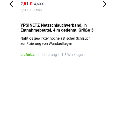
2,51 €
6,
4,60 €
2,51 € / 1 Stück
0,1
YPSINETZ Netzschlauchverband, in
YP
Entnahmebeutel, 4 m gedehnt, Größe 3
Ki
Nahtlos gewirkter hochelastischer Schlauch
zur Fixierung von Wundauflagen
Li
Lieferbar
|
Lieferung in 1-3 Werktagen.