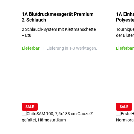
1A Blutdruckmessgerät Premium
1A Einh
2-Schlauch
Polyeste
2 Schlauch-System mit Klettmanschette
Tournique
+ Etui
der Blute
Lieferbar
|
Lieferung in 1-3 Werktagen.
Lieferbar
Produktgalerie überspringen
SALE
SALE