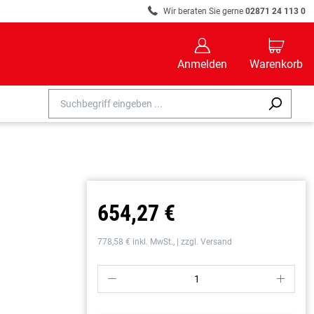
R
Wir beraten Sie gerne
02871 24 113 0
B
C
Anmelden
Warenkorb
654,27 €
778,58 € inkl. MwSt., | zzgl. Versand
P
S