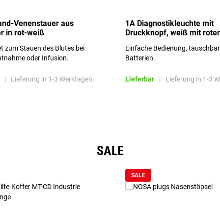
and-Venenstauer aus
1A Diagnostikleuchte mit
r in rot-weiß
Druckknopf, weiß mit roter
Aufschrift
t zum Stauen des Blutes bei
Einfache Bedienung, tauschba
ntnahme oder Infusion.
Batterien.
|
Lieferung in 1-3 Werktagen.
Lieferbar
|
Lieferung in 1-3 
SALE
SALE