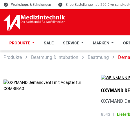
E
Workshops & Schulungen
E
Shop-Bestellungen ab 250 € versandkoste
PRODUKTE
SALE
SERVICE
MARKEN
ORT
 Hauptinhalt springen
Zur Suche springen
Zur Hauptnavigation springen
Produkte
Beatmung & Intubation
Beatmung
Deman
OXYMAND DE
OXYMAND Dem
8543
|
Liefer