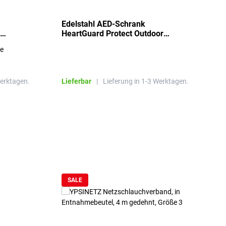
Edelstahl AED-Schrank
T
HeartGuard Protect Outdoor
I
beheizt, bis -20°C
S
re
E
R
Werktagen.
Lieferbar
|
Lieferung in 1-3 Werktagen.
L
SALE