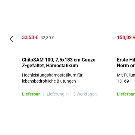
33,53 €
158,82 
52,80 €
ChitoSAM 100, 7,5x183 cm Gauze
Erste Hi
Z-gefaltet, Hämostatikum
Norm o
Hochleistungshämostatikum für
Mit Füllu
lebensbedrohliche Blutungen
13169
Lieferbar
|
Lieferung in 1-3 Werktagen.
Lieferbar