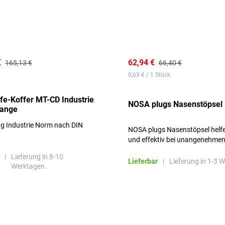
€
62,94 €
165,13 €
66,40 €
0,63 € / 1 Stück
lfe-Koffer MT-CD Industrie
NOSA plugs Nasenstöpsel
range
ng Industrie Norm nach DIN
NOSA plugs Nasenstöpsel helfe
und effektiv bei unangenehme
Gerüchen, ohne die Atmung zu
|
Lieferung in 8-10
beeinträchtigen.
Lieferbar
|
Lieferung in 1-3 
Werktagen.