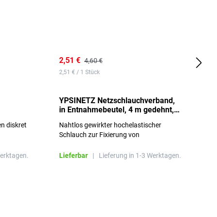
2,51 €
6
4,60 €
2,51 € / 1 Stück
0,
YPSINETZ Netzschlauchverband,
Y
in Entnahmebeutel, 4 m gedehnt,
w
Größe 3
S
n diskret
Nahtlos gewirkter hochelastischer
n
Schlauch zur Fixierung von
Wundauflagen
Werktagen.
Lieferbar
|
Lieferung in 1-3 Werktagen.
L