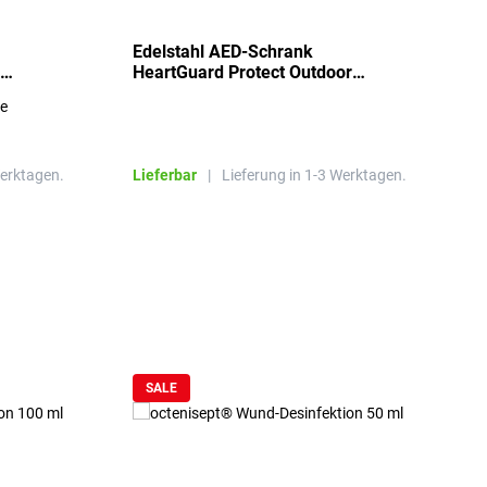
Edelstahl AED-Schrank
T
HeartGuard Protect Outdoor
I
beheizt, bis -20°C
S
re
E
R
Werktagen.
Lieferbar
|
Lieferung in 1-3 Werktagen.
L
SALE