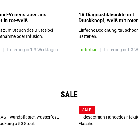
and-Venenstauer aus
1A Diagnostikleuchte mit
r in rot-weiß
Druckknopf, weiß mit roter
Aufschrift
t zum Stauen des Blutes bei
Einfache Bedienung, tauschba
ntnahme oder Infusion.
Batterien.
|
Lieferung in 1-3 Werktagen.
Lieferbar
|
Lieferung in 1-3 
SALE
SALE