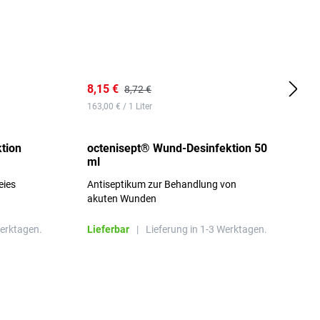
8,15 €
8
8,72 €
163,00 € / 1 Liter
d
tion
octenisept® Wund-Desinfektion 50
m
ml
1
eies
Antiseptikum zur Behandlung von
a
akuten Wunden
b
L
Werktagen.
Lieferbar
|
Lieferung in 1-3 Werktagen.