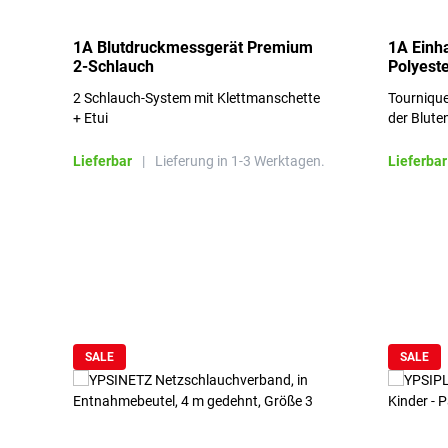
1A Blutdruckmessgerät Premium
1A Einh
2-Schlauch
Polyeste
2 Schlauch-System mit Klettmanschette
Tournique
+ Etui
der Blute
Lieferbar
|
Lieferung in 1-3 Werktagen.
Lieferbar
Produktgalerie überspringen
SALE
SALE