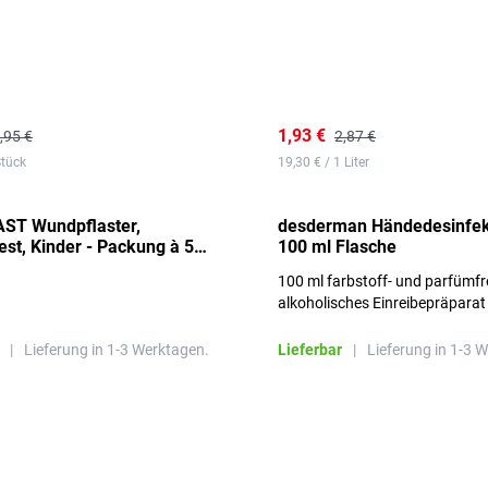
1,93 €
,95 €
2,87 €
Stück
19,30 € / 1 Liter
ST Wundpflaster,
desderman Händedesinfek
st, Kinder - Packung à 50
100 ml Flasche
100 ml farbstoff- und parfümfr
alkoholisches Einreibepräparat
|
Lieferung in 1-3 Werktagen.
Lieferbar
|
Lieferung in 1-3 