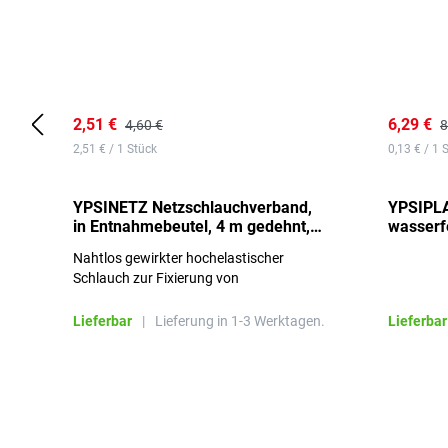
2,51 €
6,29 €
4,60 €
8
2,51 € / 1 Stück
0,13 € / 1 
YPSINETZ Netzschlauchverband,
YPSIPLA
in Entnahmebeutel, 4 m gedehnt,
wasserfe
Größe 3
Stück
Nahtlos gewirkter hochelastischer
Schlauch zur Fixierung von
Wundauflagen
Lieferbar
|
Lieferung in 1-3 Werktagen.
Lieferbar