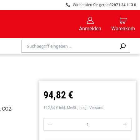
R
Wir beraten Sie gerne
02871 24 113 0
B
C
Anmelden
Warenkorb
94,82 €
112,84 € inkl. MwSt., | zzgl. Versand
t CO2-
P
S