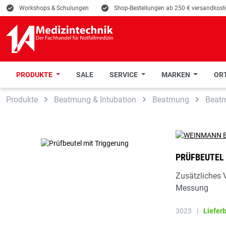
E
Workshops & Schulungen
E
Shop-Bestellungen ab 250 € versandkoste
PRODUKTE
SALE
SERVICE
MARKEN
ORT
 Hauptinhalt springen
Zur Suche springen
Zur Hauptnavigation springen
Produkte
Beatmung & Intubation
Beatmung
Beat
PRÜFBEUTEL
Zusätzliches 
Messung
3023
|
Liefer