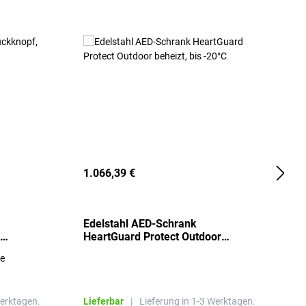
1.066,39 €
2
Edelstahl AED-Schrank
T
HeartGuard Protect Outdoor
I
beheizt, bis -20°C
S
re
E
R
Werktagen.
Lieferbar
|
Lieferung in 1-3 Werktagen.
L