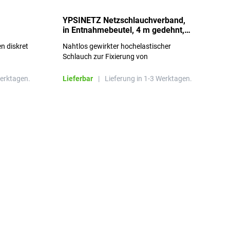
YPSINETZ Netzschlauchverband,
Y
in Entnahmebeutel, 4 m gedehnt,
w
Größe 3
S
n diskret
Nahtlos gewirkter hochelastischer
n
Schlauch zur Fixierung von
Wundauflagen
Werktagen.
Lieferbar
|
Lieferung in 1-3 Werktagen.
L