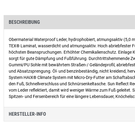
BESCHREIBUNG
Obermaterial Waterproof Leder, hydrophobiert, atmungsaktiv (5,0 
TEX® Laminat, wasserdicht und atmungsaktiv. Hoch abriebfester Futt
höchsten Beanspruchungen. Erhöhter Chemikalienschutz. Einlage Kom
sorgt für gute Dämpfung und Fußführung. Durchtrittshemmende Zwis
Gummi/PU Sohle mit bewährtem Straßen-/ Geländeprofil, abriebfest 
und Absatzsprengung. Öl- und benzinbeständig, nicht kreidend, he
System HAIX® Climate System mit Micro-Dry-Futter am Schaftabsc
den Fuß, Schnellverschluss und Schnürsenkeltasche. Sun Reflect Re
vom Leder reflektiert, damit wird weniger Wärme zum Fuß geleite
Spitzen- und Fersenbereich für eine längere Lebensdauer, Knöchelsch
HERSTELLER-INFO
Produktgalerie überspringen