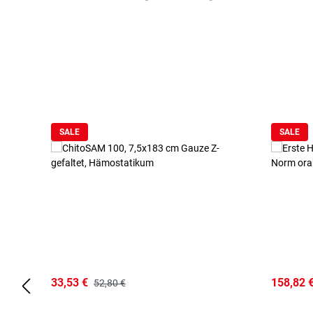
Produktgalerie überspringen
SALE
SALE
33,53 €
158,82 
52,80 €