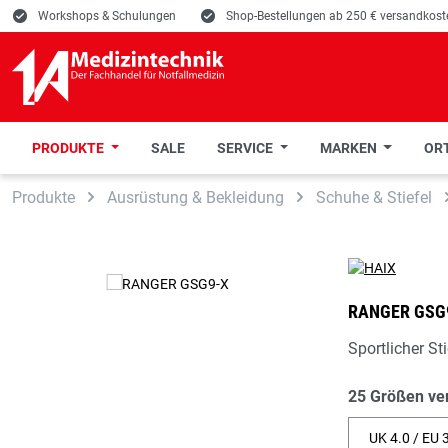
E
Workshops & Schulungen
E
Shop-Bestellungen ab 250 € versandkoste
PRODUKTE
SALE
SERVICE
MARKEN
ORT
 Hauptinhalt springen
Zur Suche springen
Zur Hauptnavigation springen
Produkte
Ausrüstung & Bekleidung
Schuhe & Stiefel
RANGER GSG
Sportlicher Sti
25 Größen ve
UK 4.0 / EU 