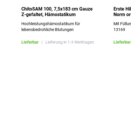
ChitoSAM 100, 7,5x183 cm Gauze
Erste Hi
Z-gefaltet, Hämostatikum
Norm o
Hochleistungshämostatikum für
Mit Füllu
lebensbedrohliche Blutungen
13169
Lieferbar
|
Lieferung in 1-3 Werktagen.
Lieferbar