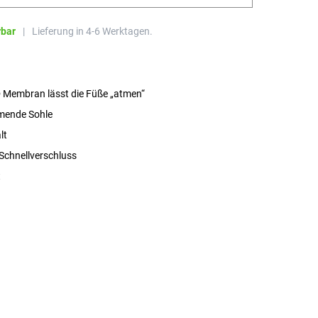
rbar
|
Lieferung in 4-6 Werktagen.
Membran lässt die Füße „atmen“
ende Sohle
lt
 Schnellverschluss
t