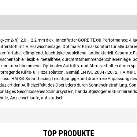
mg/cm2/h), 2,0 – 2,2 mm dick. Innenfutter GORE-TEX® Performance; 4-l
erstoff mit Vlieszwischenlage. Optimaler Klima- komfort für alle Jahres
fortabel, dämpfend, feuchtigkeitsableitend, antibakteriell. Separate F
chensohle Flexible, metallfreie, durchtrittshemmende Sohleneinlage. S
und rutschhemmend. Optimales Auftritts- und Abrollverhalten durch spor
rvorragende Kälte- u. Hitzeisolation. Gemäß EN ISO 20347:2012. HAIX® C
hluss. HAIX® Smart Lacing Leichtgängige und druckfreie Anpassung de
duziert den Aufheizeffekt des Oberleders durch Sonneneinstrahlung. Son
t. Sonstiges Geschlossenes Schnürsystem, handaufgezogener Gummirandst
utz, Anziehschlaufe, antistatisch.
TOP PRODUKTE