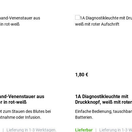
1,80 €
and-Venenstauer aus
1A Diagnostikleuchte mit
r in rot-weiß
Druckknopf, weiß mit roter
Aufschrift
t zum Stauen des Blutes bei
Einfache Bedienung, tauschba
ntnahme oder Infusion.
Batterien.
|
Lieferung in 1-3 Werktagen.
Lieferbar
|
Lieferung in 1-3 