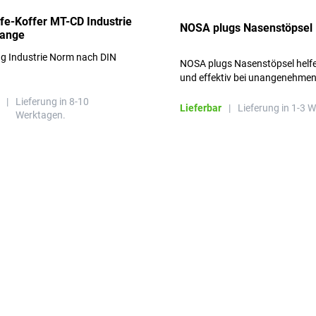
lfe-Koffer MT-CD Industrie
NOSA plugs Nasenstöpsel
range
ng Industrie Norm nach DIN
NOSA plugs Nasenstöpsel helfe
und effektiv bei unangenehme
Gerüchen, ohne die Atmung zu
|
Lieferung in 8-10
beeinträchtigen.
Lieferbar
|
Lieferung in 1-3 
Werktagen.