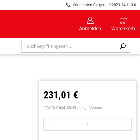
R
Wir beraten Sie gerne
02871 24 113 0
B
C
Anmelden
Warenkorb
231,01 €
274,90 € inkl. MwSt., | zzgl. Versand
P
S