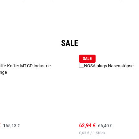
SALE
SALE
€
62,94 €
165,13 €
66,40 €
0,63 € / 1 Stück