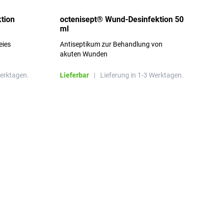
d
tion
octenisept® Wund-Desinfektion 50
m
ml
1
eies
Antiseptikum zur Behandlung von
a
akuten Wunden
b
L
Werktagen.
Lieferbar
|
Lieferung in 1-3 Werktagen.