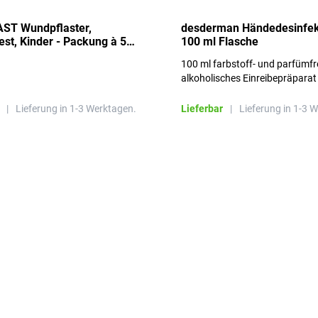
ST Wundpflaster,
desderman Händedesinfek
st, Kinder - Packung à 50
100 ml Flasche
100 ml farbstoff- und parfümfr
alkoholisches Einreibepräparat
|
Lieferung in 1-3 Werktagen.
Lieferbar
|
Lieferung in 1-3 