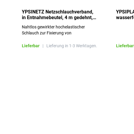
YPSINETZ Netzschlauchverband,
YPSIPLA
in Entnahmebeutel, 4 m gedehnt,
wasserfe
Größe 3
Stück
Nahtlos gewirkter hochelastischer
Schlauch zur Fixierung von
Wundauflagen
Lieferbar
|
Lieferung in 1-3 Werktagen.
Lieferbar