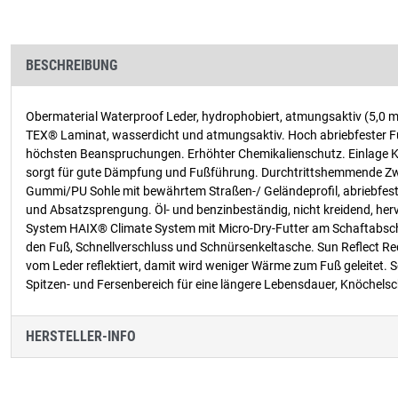
BESCHREIBUNG
Obermaterial Waterproof Leder, hydrophobiert, atmungsaktiv (5,0 
TEX® Laminat, wasserdicht und atmungsaktiv. Hoch abriebfester Futt
höchsten Beanspruchungen. Erhöhter Chemikalienschutz. Einlage Kom
sorgt für gute Dämpfung und Fußführung. Durchtrittshemmende Zwis
Gummi/PU Sohle mit bewährtem Straßen-/ Geländeprofil, abriebfest 
und Absatzsprengung. Öl- und benzinbeständig, nicht kreidend, he
System HAIX® Climate System mit Micro-Dry-Futter am Schaftabsc
den Fuß, Schnellverschluss und Schnürsenkeltasche. Sun Reflect Re
vom Leder reflektiert, damit wird weniger Wärme zum Fuß geleite
Spitzen- und Fersenbereich für eine längere Lebensdauer, Knöchelsch
HERSTELLER-INFO
Produktgalerie überspringen