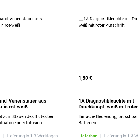
1,80 €
and-Venenstauer aus
1A Diagnostikleuchte mit
r in rot-weiß
Druckknopf, weiß mit roter
Aufschrift
t zum Stauen des Blutes bei
Einfache Bedienung, tauschba
ntnahme oder Infusion.
Batterien.
|
Lieferung in 1-3 Werktagen.
Lieferbar
|
Lieferung in 1-3 