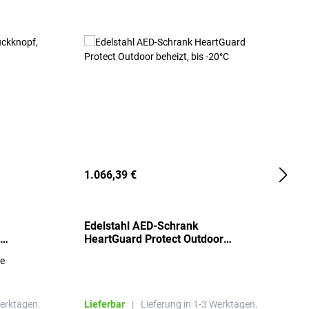
1.066,39 €
2
Edelstahl AED-Schrank
T
HeartGuard Protect Outdoor
I
beheizt, bis -20°C
S
re
E
R
Werktagen.
Lieferbar
|
Lieferung in 1-3 Werktagen.
L