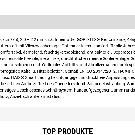
mg/cm2/h), 2,0 – 2,2 mm dick. Innenfutter GORE-TEX® Performance; 4-l
erstoff mit Vlieszwischenlage. Optimaler Klima- komfort für alle Jahres
fortabel, dämpfend, feuchtigkeitsableitend, antibakteriell. Separate F
chensohle Flexible, metallfreie, durchtrittshemmende Sohleneinlage. S
und rutschhemmend. Optimales Auftritts- und Abrollverhalten durch spor
rvorragende Kälte- u. Hitzeisolation. Gemäß EN ISO 20347:2012. HAIX® C
hluss. HAIX® Smart Lacing Leichtgängige und druckfreie Anpassung de
duziert den Aufheizeffekt des Oberleders durch Sonneneinstrahlung. Son
t. Sonstiges Geschlossenes Schnürsystem, handaufgezogener Gummirandst
utz, Anziehschlaufe, antistatisch.
TOP PRODUKTE