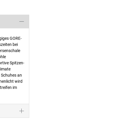
agiges GORE-
zeiten bei
ersenschale
ohle
tive Spitzen-
limate
s Schuhes an
nenlicht wird
reifen im