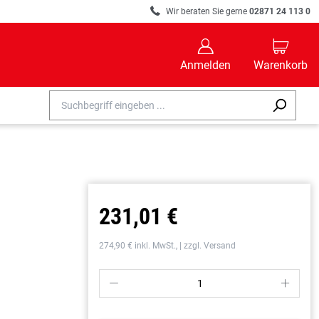
R
Wir beraten Sie gerne
02871 24 113 0
B
C
Anmelden
Warenkorb
231,01 €
274,90 € inkl. MwSt., | zzgl. Versand
P
S