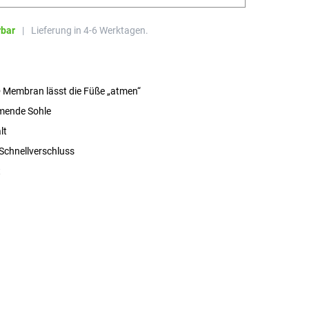
rbar
|
Lieferung in 4-6 Werktagen.
Membran lässt die Füße „atmen“
ende Sohle
lt
 Schnellverschluss
t