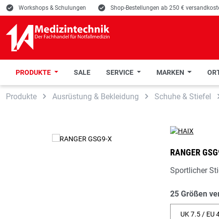
E
Workshops & Schulungen
E
Shop-Bestellungen ab 250 € versandkoste
PRODUKTE
SALE
SERVICE
MARKEN
ORT
 Hauptinhalt springen
Zur Suche springen
Zur Hauptnavigation springen
Produkte
Ausrüstung & Bekleidung
Schuhe & Stiefel
RANGER GSG
Sportlicher Sti
25 Größen ve
UK 7.5 / EU 