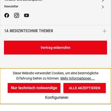
A
Newsletter
A
1A MEDIZINTECHNIK THEMEN
Vertrag widerrufen
Diese Website verwendet Cookies, um eine bestmögliche
231,01 €
Erfahrung bieten zu können.
Mehr Informationen ...
C
274,90 € inkl. MwSt., | zzgl. Versand
Nur technisch notwendige
ALLE AKZEPTIEREN
w
v
B
Konfigurieren
Start
Produkte
Anmelden