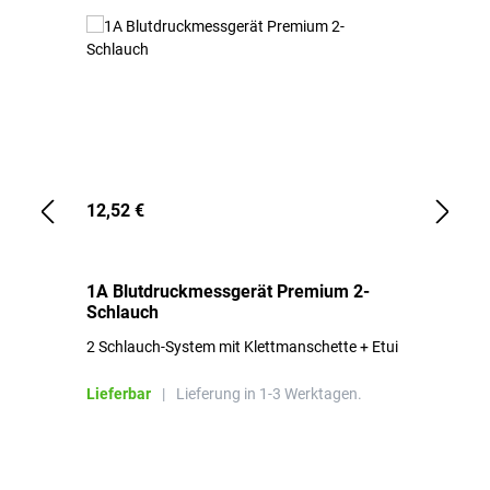
12,52 €
1,
1A Blutdruckmessgerät Premium 2-
1A
Schlauch
in
2 Schlauch-System mit Klettmanschette + Etui
To
Bl
Lieferbar
|
Lieferung in 1-3 Werktagen.
Li