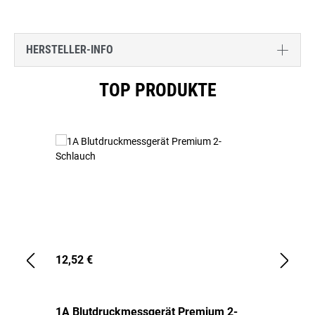
HERSTELLER-INFO
Produktgalerie überspringen
TOP PRODUKTE
12,52 €
1,
1A Blutdruckmessgerät Premium 2-
1A