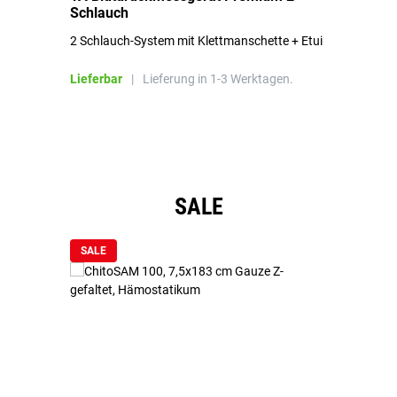
Schlauch
in
2 Schlauch-System mit Klettmanschette + Etui
To
Bl
Lieferbar
|
Lieferung in 1-3 Werktagen.
Li
Produktgalerie überspringen
SALE
SALE