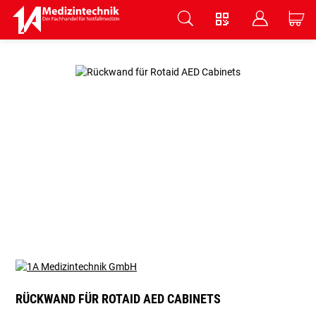
V
B
C
Zum Hauptinhalt springen
RÜCKWAND FÜR ROTAID AED CABINETS