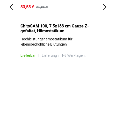
33,53 €
15
52,80 €
ChitoSAM 100, 7,5x183 cm Gauze Z-
Er
gefaltet, Hämostatikum
N
Hochleistungshämostatikum für
Mi
lebensbedrohliche Blutungen
Li
Lieferbar
|
Lieferung in 1-3 Werktagen.