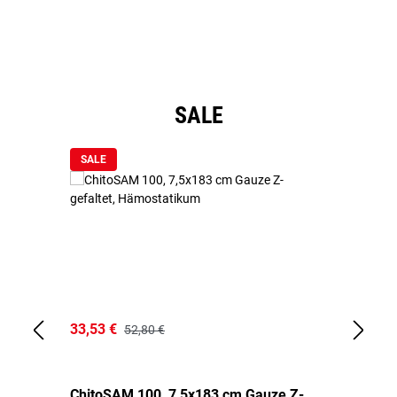
Li
Produktgalerie überspringen
SALE
SALE
33,53 €
15
52,80 €
ChitoSAM 100, 7,5x183 cm Gauze Z-
Er