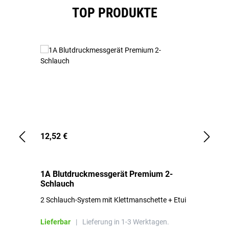
Produktgalerie überspringen
TOP PRODUKTE
12,52 €
1,
1A Blutdruckmessgerät Premium 2-
1A
Schlauch
in
2 Schlauch-System mit Klettmanschette + Etui
To
Bl
Lieferbar
|
Lieferung in 1-3 Werktagen.