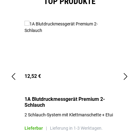
TOP PRODUKTE
12,52 €
1,
1A Blutdruckmessgerät Premium 2-
1A
Schlauch
in
2 Schlauch-System mit Klettmanschette + Etui
To
Bl
Lieferbar
|
Lieferung in 1-3 Werktagen.
Li