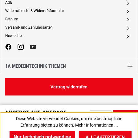
AGB
A
Widerrufsrecht & Widerrufsformular
A
Retoure
A
Versand- und Zahlungsarten
A
Newsletter
A
1A MEDIZINTECHNIK THEMEN
Vertrag widerrufen
ANGEBOT AUF ANFRAGE
Diese Website verwendet Cookies, um eine bestmögliche
Bitte nutzen Sie die Produktanfrage, um ein individuelles Angebot
Erfahrung bieten zu können.
Mehr Informationen ...
von uns zu erhalten.
Nur technisch notwendige
ALLE AKZEPTIEREN