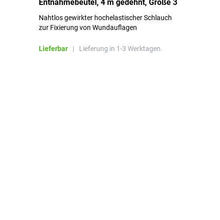
Entnahmebeutel, 4 m gedehnt, Größe 3
Ki
Nahtlos gewirkter hochelastischer Schlauch
zur Fixierung von Wundauflagen
Li
Lieferbar
|
Lieferung in 1-3 Werktagen.