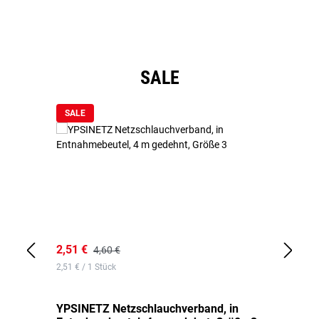
Produktgalerie überspringen
SALE
SALE
2,51 €
6,
4,60 €
2,51 € / 1 Stück
0,1
YPSINETZ Netzschlauchverband, in
YP