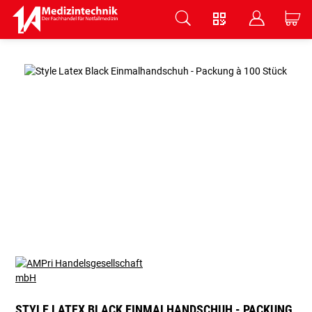
V
B
C
Zum Hauptinhalt springen
STYLE LATEX BLACK EINMALHANDSCHUH - PACKUNG