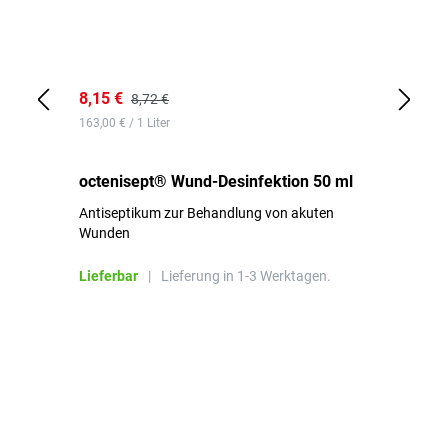
8,15 €
8,
8,72 €
163,00 € / 1 Liter
de
octenisept® Wund-Desinfektion 50 ml
Pa
Antiseptikum zur Behandlung von akuten
10
Wunden
al
ha
Lieferbar
|
Lieferung in 1-3 Werktagen.
Li