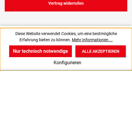
Vertrag widerrufen
7,76 €
Diese Website verwendet Cookies, um eine bestmögliche
C
0,08 € / 1 Stück
Erfahrung bieten zu können.
Mehr Informationen ...
9,23 € inkl. MwSt., | zzgl. Versand
Nur technisch notwendige
ALLE AKZEPTIEREN
w
v
B
Konfigurieren
Start
Produkte
Anmelden
S
M
L