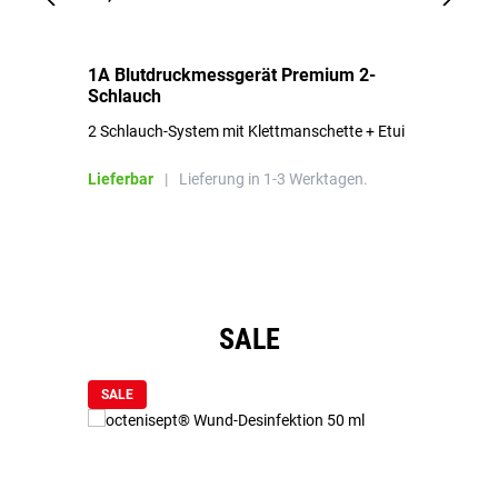
1A Blutdruckmessgerät Premium 2-
1A
Schlauch
in
2 Schlauch-System mit Klettmanschette + Etui
To
Bl
Lieferbar
|
Lieferung in 1-3 Werktagen.
Li
Produktgalerie überspringen
SALE
SALE