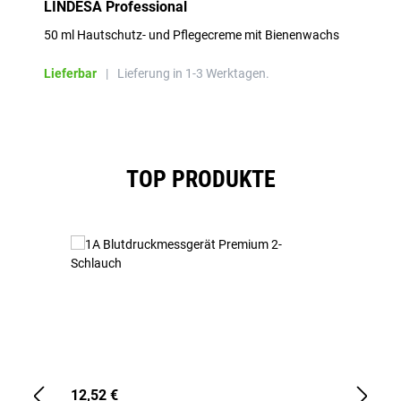
LINDESA Professional
50 ml Hautschutz- und Pflegecreme mit Bienenwachs
Lieferbar
|
Lieferung in 1-3 Werktagen.
Produktgalerie überspringen
TOP PRODUKTE
12,52 €
1,