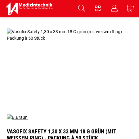
V
B
C
Zum Hauptinhalt springen
VASOFIX SAFETY 1,30 X 33 MM 18 G GRÜN (MIT
WEISSEM RING) - PACKUNG À 50 STÜCK