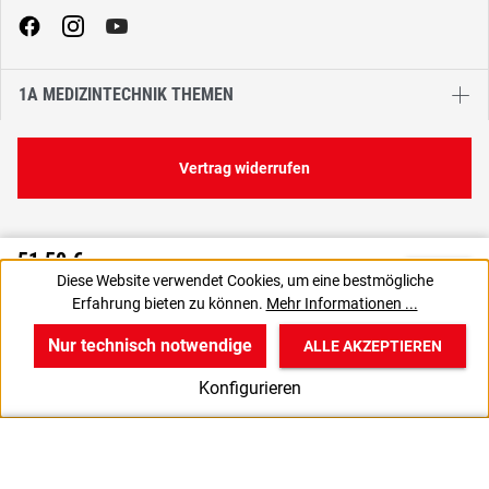
1A MEDIZINTECHNIK THEMEN
Vertrag widerrufen
51,50 €
C
Diese Website verwendet Cookies, um eine bestmögliche
61,28 € inkl. MwSt., | zzgl. Versand
Erfahrung bieten zu können.
Mehr Informationen ...
Staffelpreise anzeigen
Nur technisch notwendige
ALLE AKZEPTIEREN
w
v
B
Konfigurieren
Start
Produkte
Anmelden
0.7x19mm 24 G - gelb