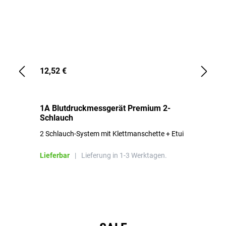
12,52 €
1,
1A Blutdruckmessgerät Premium 2-
1A
Schlauch
in
2 Schlauch-System mit Klettmanschette + Etui
To
Bl
Lieferbar
|
Lieferung in 1-3 Werktagen.
Li
Produktgalerie überspringen