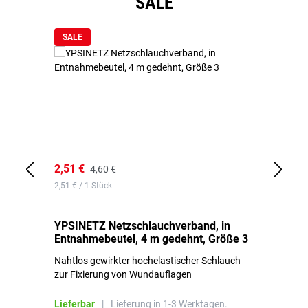
SALE
SALE
2,51 €
6,
4,60 €
2,51 € / 1 Stück
0,1
YPSINETZ Netzschlauchverband, in
YP
Entnahmebeutel, 4 m gedehnt, Größe 3
Ki
Nahtlos gewirkter hochelastischer Schlauch
zur Fixierung von Wundauflagen
Li
Lieferbar
|
Lieferung in 1-3 Werktagen.