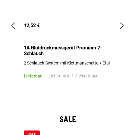
12,52 €
1,
1A Blutdruckmessgerät Premium 2-
1A
Schlauch
in
2 Schlauch-System mit Klettmanschette + Etui
To
Bl
Lieferbar
|
Lieferung in 1-3 Werktagen.
Li
Produktgalerie überspringen
SALE
SALE