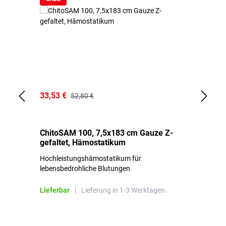
33,53 €
15
52,80 €
ChitoSAM 100, 7,5x183 cm Gauze Z-
Er
gefaltet, Hämostatikum
N
Hochleistungshämostatikum für
Mi
lebensbedrohliche Blutungen
Li
Lieferbar
|
Lieferung in 1-3 Werktagen.