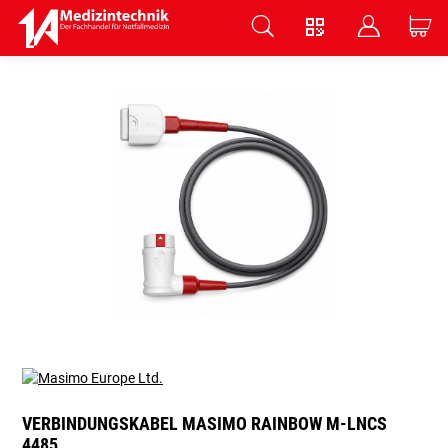
V
B
C
Zum Hauptinhalt springen
VERBINDUNGSKABEL MASIMO RAINBOW M-LNCS
4485