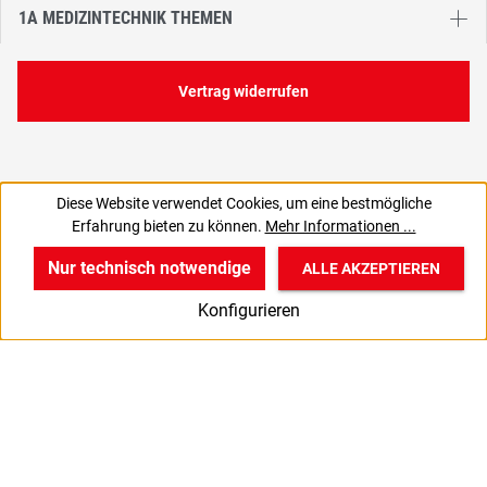
1A MEDIZINTECHNIK THEMEN
Vertrag widerrufen
Diese Website verwendet Cookies, um eine bestmögliche
500,00 €
Erfahrung bieten zu können.
Mehr Informationen ...
C
595,00 € inkl. MwSt., | zzgl. Versand
Nur technisch notwendige
ALLE AKZEPTIEREN
w
v
B
Konfigurieren
Start
Produkte
Anmelden