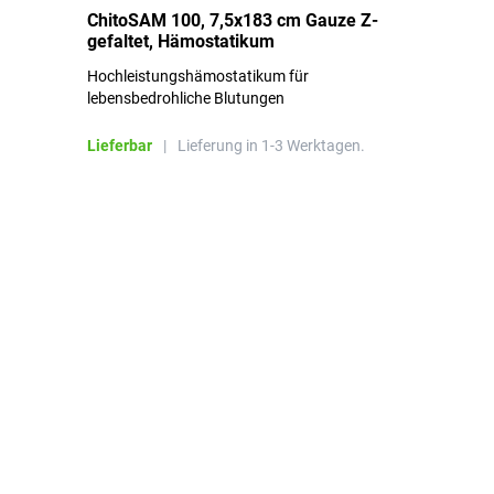
ChitoSAM 100, 7,5x183 cm Gauze Z-
Er
gefaltet, Hämostatikum
N
Hochleistungshämostatikum für
Mi
lebensbedrohliche Blutungen
Li
Lieferbar
|
Lieferung in 1-3 Werktagen.