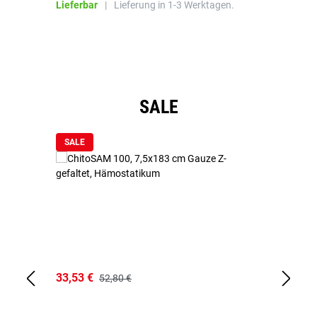
Lieferbar
|
Lieferung in 1-3 Werktagen.
Li
Produktgalerie überspringen
SALE
SALE
33,53 €
15
52,80 €