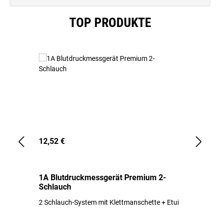
Produktgalerie überspringen
TOP PRODUKTE
12,52 €
1,
1A Blutdruckmessgerät Premium 2-
1A
Schlauch
in
2 Schlauch-System mit Klettmanschette + Etui
To
Bl